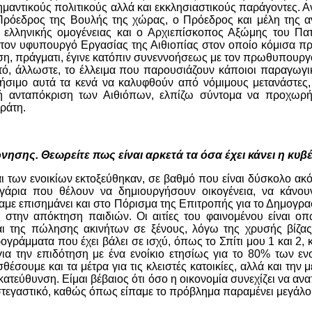
ημαντικούς πολιτικούς αλλά και εκκλησιαστικούς παράγοντες. 
Πρόεδρος της Βουλής της χώρας, ο Πρόεδρος και μέλη της αν
ς ελληνικής ομογένειας και ο Αρχιεπίσκοπος Αξώμης του Πατ
 τον υφυπουργό Εργασίας της Αιθιοπίας στον οποίο κόμισα π
η, πράγματι, έγινε κατόπιν συνεννοήσεως με τον πρωθυπουργ
τό, άλλωστε, το έλλειμα που παρουσιάζουν κάποιοι παραγωγικ
χρήσιμο αυτά τα κενά να καλυφθούν από νόμιμους μετανάστες,
ετική ανταπόκριση των Αιθιόπων, ελπίζω σύντομα να προχωρ
ράτη.
νησης. Θεωρείτε πως είναι αρκετά τα όσα έχει κάνει η κυβ
και των ενοικίων εκτοξεύθηκαν, σε βαθμό που είναι δύσκολο ακό
υγάρια που θέλουν να δημιουργήσουν οικογένεια, να κάνουν
αμε επισημάνει και στο Πόρισμα της Επιτροπής για το Δημογρα
στην απόκτηση παιδιών. Οι αιτίες του φαινομένου είναι ο
 της πώλησης ακινήτων σε ξένους, λόγω της χρυσής βίζας,
ογράμματα που έχει βάλει σε ισχύ, όπως το Σπίτι μου 1 και 2, 
 την επιδότηση με ένα ενοίκιο ετησίως για το 80% των ενο
θέσουμε και τα μέτρα για τις κλειστές κατοικίες, αλλά και την 
κατεύθυνση. Είμαι βέβαιος ότι όσο η οικονομία συνεχίζει να αν
 στεγαστικό, καθώς όπως είπαμε το πρόβλημα παραμένει μεγάλο