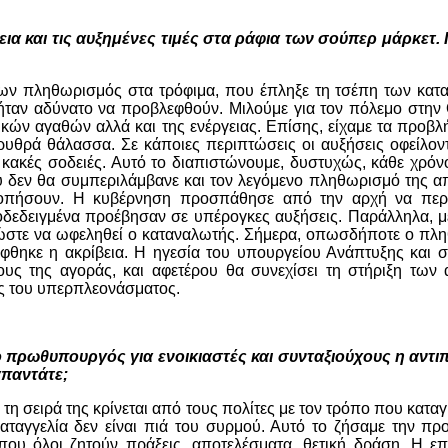
ια και τις αυξημένες τιμές στα ράφια των σούπερ μάρκετ. Π
ων πληθωρισμός στα τρόφιμα, που έπληξε τη τσέπη των κατ
ταν αδύνατο να προβλεφθούν. Μιλούμε για τον πόλεμο στην 
ών αγαθών αλλά και της ενέργειας. Επίσης, είχαμε τα προβλ
υθρά θάλασσα. Σε κάποιες περιπτώσεις οι αυξήσεις οφείλοντ
κακές σοδειές. Αυτό το διαπιστώνουμε, δυστυχώς, κάθε χρόν
 δεν θα συμπεριλάμβανε και τον λεγόμενο πληθωρισμό της απ
κοπήσουν. Η κυβέρνηση προσπάθησε από την αρχή να περι
ποδεδειγμένα προέβησαν σε υπέρογκες αυξήσεις. Παράλληλα, 
 ώστε να ωφεληθεί ο καταναλωτής. Σήμερα, οπωσδήποτε ο πλ
είφθηκε η ακρίβεια. Η ηγεσία του υπουργείου Ανάπτυξης και 
χους της αγοράς, και αφετέρου θα συνεχίσει τη στήριξη των
υς του υπερπλεονάσματος.
 πρωθυπουργός για ενοικιαστές και συνταξιούχους η αντι
απαντάτε;
ε τη σειρά της κρίνεται από τους πολίτες με τον τρόπο που κατα
 καταγγελία δεν είναι πιά του συρμού. Αυτό το ζήσαμε την π
 που όλοι ζητούν πράξεις, αποτελέσματα, θετική δράση. Η επ