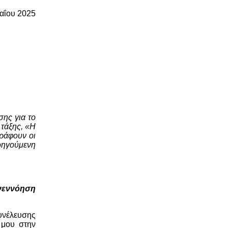
αΐου 2025
σης για το
 τάξης, «Η
γράφουν οι
ροηγούμενη
υνεννόηση
υνέλευσης
 μου στην