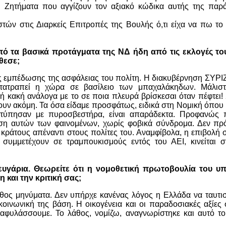
. Ζητήματα που αγγίζουν τον αξιακό κώδικα αυτής της παρ
τών στις Διαρκείς Επιτροπές της Βουλής ό,τι είχα να πω το
ό τα βασικά προτάγματα της ΝΔ ήδη από τις εκλογές του
θεσε;
ς εμπέδωσης της ασφάλειας του πολίτη. Η διακυβέρνηση ΣΥΡΙ
μετατραπεί η χώρα σε βασίλειο των μπαχαλάκηδων. Μάλιστ
 ή κακή ανάλογα με το σε ποια πλευρά βρίσκεσαι όταν πέφτει!
ουν ακόμη. Τα όσα είδαμε προσφάτως, ειδικά στη Νομική όπου
τύπησαν με πυροσβεστήρα, είναι απαράδεκτα. Προφανώς 
ιση αυτών των φαινομένων, χωρίς φοβικά σύνδρομα. Δεν πρόκ
ς κράτους απέναντι στους πολίτες του. Αναμφίβολα, η επιβολή
 συμμετέχουν σε τραμπουκισμούς εντός του ΑΕΙ, κινείται 
ευγάρια. Θεωρείτε ότι η νομοθετική πρωτοβουλία του υ
 και την κριτική σας;
άθος μηνύματα. Δεν υπήρχε κανένας λόγος η Ελλάδα να ταυτισ
οινωνική της βάση. Η οικογένεια και οι παραδοσιακές αξίες
ιαφυλάσσουμε. Το λάθος, νομίζω, αναγνωρίστηκε και αυτό το