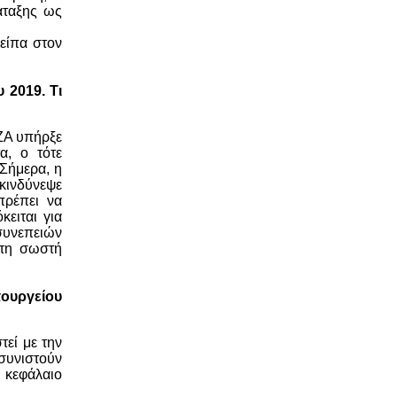
άταξης ως
 είπα στον
 2019. Τι
ΖΑ υπήρξε
α, ο τότε
 Σήμερα, η
 κινδύνεψε
πρέπει να
ειται για
 συνεπειών
στη σωστή
πουργείου
τεί με την
 συνιστούν
 κεφάλαιο