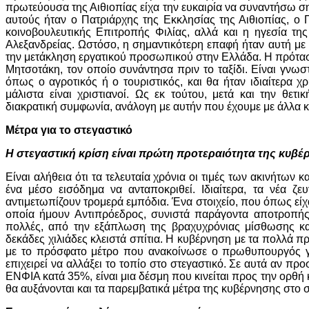
πρωτεύουσα της Αιθιοπίας είχα την ευκαιρία να συναντήσω σ
αυτούς ήταν ο Πατριάρχης της Εκκλησίας της Αιθιοπίας, ο 
κοινοβουλευτικής Επιτροπής Φιλίας, αλλά και η ηγεσία τη
Αλεξανδρείας. Ωστόσο, η σημαντικότερη επαφή ήταν αυτή με
την μετάκληση εργατικού προσωπικού στην Ελλάδα. Η πρότασ
Μητσοτάκη, τον οποίο συνάντησα πριν το ταξίδι. Είναι γνωσ
όπως ο αγροτικός ή ο τουριστικός, και θα ήταν ιδιαίτερα 
μάλιστα είναι χριστιανοί. Ως εκ τούτου, μετά και την θ
διακρατική συμφωνία, ανάλογη με αυτήν που έχουμε με άλλα κ
Μέτρα για το στεγαστικό
Η στεγαστική κρίση είναι πρώτη προτεραιότητα της κυβέρ
Είναι αλήθεια ότι τα τελευταία χρόνια οι τιμές των ακινήτων 
ένα μέσο εισόδημα να ανταποκριθεί. Ιδιαίτερα, τα νέα ζε
αντιμετωπίζουν τρομερά εμπόδια. Ένα στοιχείο, που όπως είχ
οποία ήμουν Αντιπρόεδρος, συνιστά παράγοντα αποτροπής 
πολλές, από την εξάπλωση της βραχυχρόνιας μίσθωσης και
δεκάδες χιλιάδες κλειστά σπίτια. Η κυβέρνηση με τα πολλά πρ
με το πρόσφατο μέτρο που ανακοίνωσε ο πρωθυπουργός για
επιχειρεί να αλλάξει το τοπίο στο στεγαστικό. Σε αυτά αν προσ
ΕΝΦΙΑ κατά 35%, είναι μια δέσμη που κινείται προς την ορθή 
θα αυξάνονται και τα παρεμβατικά μέτρα της κυβέρνησης στο