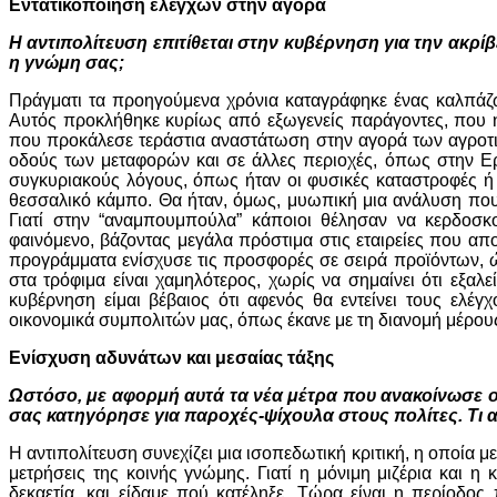
Εντατικοποίηση ελέγχων στην αγορά
Η αντιπολίτευση επιτίθεται στην κυβέρνηση για την ακρίβε
η γνώμη σας;
Πράγματι τα προηγούμενα χρόνια καταγράφηκε ένας καλπάζ
Αυτός προκλήθηκε κυρίως από εξωγενείς παράγοντες, που ή
που προκάλεσε τεράστια αναστάτωση στην αγορά των αγροτικ
οδούς των μεταφορών και σε άλλες περιοχές, όπως στην Ερ
συγκυριακούς λόγους, όπως ήταν οι φυσικές καταστροφές ή 
θεσσαλικό κάμπο. Θα ήταν, όμως, μυωπική μια ανάλυση που
Γιατί στην “αναμπουμπούλα” κάποιοι θέλησαν να κερδοσ
φαινόμενο, βάζοντας μεγάλα πρόστιμα στις εταιρείες που α
προγράμματα ενίσχυσε τις προσφορές σε σειρά προϊόντων,
στα τρόφιμα είναι χαμηλότερος, χωρίς να σημαίνει ότι εξαλ
κυβέρνηση είμαι βέβαιος ότι αφενός θα εντείνει τους ελέγ
οικονομικά συμπολιτών μας, όπως έκανε με τη διανομή μέρο
Ενίσχυση αδυνάτων και μεσαίας τάξης
Ωστόσο, με αφορμή αυτά τα νέα μέτρα που ανακοίνωσε ο
σας κατηγόρησε για παροχές-ψίχουλα στους πολίτες. Τι 
Η αντιπολίτευση συνεχίζει μια ισοπεδωτική κριτική, η οποία μ
μετρήσεις της κοινής γνώμης. Γιατί η μόνιμη μιζέρια και η
δεκαετία, και είδαμε πού κατέληξε. Τώρα είναι η περίοδος