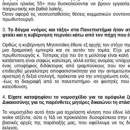
άνεργοι ηλικίας 55+ που δυσκολεύονται να βρουν εργασία
πατριωτικής και βαθιά λαϊκής.
Όσον αφορά τις νεοσυσταθείσες θέσεις κομματικών συντονισ
πρωθυπουργό.
3.
Το δόγμα «νόμος και τάξη» στα Πανεπιστήμια ήταν απ
φταίει και η κυβέρνηση περνάει κάτω από τον πήχη που έ
Ορθώς η κυβέρνηση Μητσοτάκη έθεσε εξ αρχής τον στόχο τη
μια δραματική εμπειρία και σε αυτόν τον τομέα. Είχε 
πρωθυπουργός κ. Τσίπρας είχε πει ότι η μολότοφ είναι καλή
κατάσταση είναι σαφώς καλύτερη, αλλά εστίες ανομίας υπάρχ
ένας υποψήφιος διδάκτορας από τραμπούκους που τον κ
επιδειχθεί μεγαλύτερη αποφασιστικότητα για την αντιμετώπ
αριστερή ή δεξιά επιλογή, πρόκειται για την υποχρέωση ενό
-έως τη διαγραφή από το πανεπιστήμιο- σε φοιτητές που
κατεύθυνση.
4.
Είχατε καταψηφίσει το νομοσχέδιο για τα ομόφυλα ζ
Δικαιοσύνης για τις παρένθετες μητέρες δικαιώνει τη στάση
Το νομοσχέδιο αυτό ήταν μια αχρείαστη κίνηση που έδινε λ
woke ατζέντα, ούτε η ΝΔ να προκαλέσει δυσαρέσκεια στην κ
βασικές αρχές της παράταξής μας, που οφείλουμε να τις δ
έκλεισε.