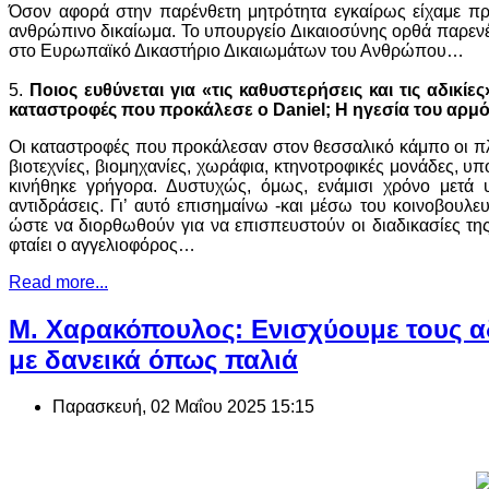
Όσον αφορά στην παρένθετη μητρότητα εγκαίρως είχαμε προ
ανθρώπινο δικαίωμα. Το υπουργείο Δικαιοσύνης ορθά παρενέβ
στο Ευρωπαϊκό Δικαστήριο Δικαιωμάτων του Ανθρώπου…
5.
Ποιος ευθύνεται για «τις καθυστερήσεις και τις αδικ
καταστροφές που προκάλεσε ο Daniel; Η ηγεσία του αρμόδ
Οι καταστροφές που προκάλεσαν στον θεσσαλικό κάμπο οι πλ
βιοτεχνίες, βιομηχανίες, χωράφια, κτηνοτροφικές μονάδες, υπ
κινήθηκε γρήγορα. Δυστυχώς, όμως, ενάμισι χρόνο μετά 
αντιδράσεις. Γι’ αυτό επισημαίνω -και μέσω του κοινοβουλε
ώστε να διορθωθούν για να επισπευστούν οι διαδικασίες τη
φταίει ο αγγελιοφόρος…
Read more...
Μ. Χαρακόπουλος: Ενισχύουμε τους αδ
με δανεικά όπως παλιά
Παρασκευή, 02 Μαΐου 2025 15:15