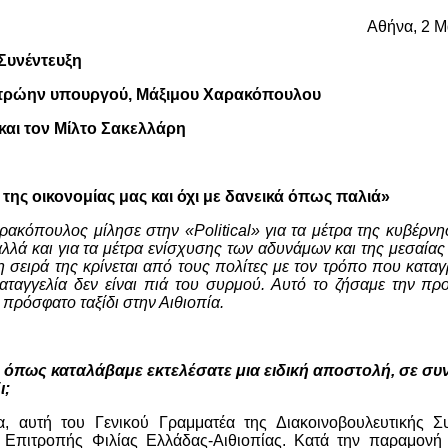
Αθήνα, 2 Μ
Συνέντευξη
, πρώην υπουργού, Μάξιμου Χαρακόπουλου
l και τον Μίλτο Σακελλάρη
ης οικονομίας μας και όχι με δανεικά όπως παλιά»
ακόπουλος μίλησε στην «Political»
για τα μέτρα της κυβέρνη
αλλά και για τα μέτρα ενίσχυσης των αδυνάμων και της μεσαίας
τη σειρά της κρίνεται από τους πολίτες με τον τρόπο που κατα
 καταγγελία δεν είναι πιά του συρμού. Αυτό το ζήσαμε την π
ο πρόσφατο ταξίδι στην Αιθιοπία.
υ, όπως καταλάβαμε εκτελέσατε μια ειδική αποστολή, σε σ
ι;
α, αυτή του Γενικού Γραμματέα της Διακοινοβουλευτικής Σ
 Επιτροπής Φιλίας Ελλάδας-Αιθιοπίας. Κατά την παραμονή