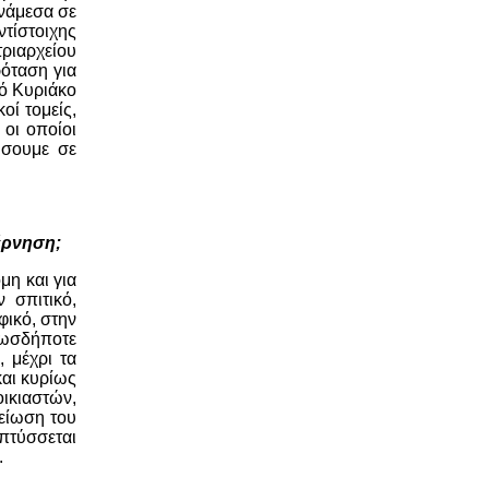
Ανάμεσα σε
τίστοιχης
ριαρχείου
ρόταση για
ό Κυριάκο
οί τομείς,
 οι οποίοι
ήσουμε σε
έρνηση;
μη και για
 σπιτικό,
φικό, στην
πωσδήποτε
 μέχρι τα
και κυρίως
ικιαστών,
μείωση του
απτύσσεται
.