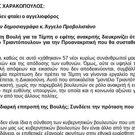
Σ ΧΑΡΑΚΟΠΟΥΛΟΣ:
δεν φταίει ο αγγελιοφόρος
ον δημοσιογράφο κ. Άγγελο Προβολισιάνο
 Βουλή για τα Τέμπη ο εφέτης ανακριτής διευκρινίζει ότι
ο Τριαντόπουλου» για την Προανακριτική που θα συσταθεί
α, καθώς σε αυτό «χάθηκαν» 57 νέοι κυρίως συνάνθρωποί μας
τιών και της απόδοσης των ευθυνών. Όμως, ούτε οι υψηλοί τ
ολή απόψεων και εικασιών που δεν αποδεικνύονται, συμβάλ
αμία περίπτωση δεν πρέπει τα Τέμπη να γίνονται εργαλείο 
έπεται, η Δικαιοσύνη. Αυτό που αποκαλείται “μοντέλο Τριαντό
αστή, χωρίς την παρεμβολή βουλευτών σε ρόλο ανακριτή ή ει
 περί ευθύνης υπουργών, την οποία και η κοινωνία αξιώνει 
ν από τους άλλους πολίτες.
διαρκή επιτροπή της Βουλής; Συνδέετε την πρόταση που 
, δεν είναι ίδια η σύνθεση των κυβερνητικών βουλευτών που 
σεων μας ως κυβερνητικών βουλευτών δεν είναι άλλο από την 
 δάνεια, οι επιθετικές εξαγορές ακινήτων στην εθνικά ευαίσθητη