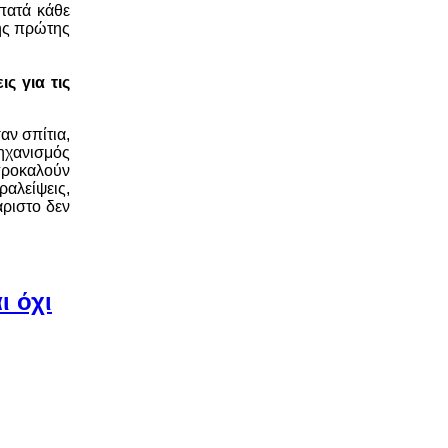
πατά κάθε
της πρώτης
ς για τις
αν σπίτια,
μηχανισμός
προκαλούν
ραλείψεις,
άριστο δεν
ι όχι