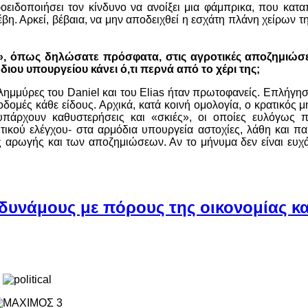
ειδοποιήσει τον κίνδυνο να ανοίξει μια φάμπρικα, που κατα
η. Αρκεί, βέβαια, να μην αποδειχθεί η εσχάτη πλάνη χείρων 
ίες», όπως δηλώσατε πρόσφατα, στις αγροτικές αποζημιώσει
ιου υπουργείου κάνει ό,τι περνά από το χέρι της;
ημμύρες του Daniel και του Elias ήταν πρωτοφανείς. Επλήγησ
οδομές κάθε είδους. Αρχικά, κατά κοινή ομολογία, ο κρατικός 
υπάρχουν καθυστερήσεις και «σκιές», οι οποίες ευλόγως 
υτικού ελέγχου- στα αρμόδια υπουργεία αστοχίες, λάθη και πα
ς αρωγής και των αποζημιώσεων. Αν το μήνυμα δεν είναι ευχ
υνάμους με πόρους της οικονομίας κα