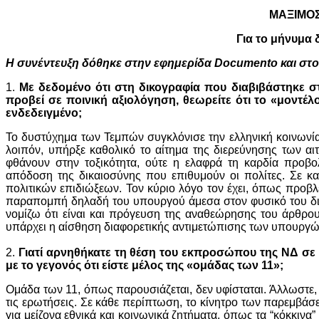
ΜΑΞΙΜΟ
Για το μήνυμα 
Η συνέντευξη δόθηκε στην εφημερίδα Documento και στ
1.
Mε δεδομένο ότι στη δικογραφία που διαβιβάστηκε στη
προβεί σε ποινική αξιολόγηση, θεωρείτε ότι το «μοντέλ
ενδεδειγμένο;
Το δυστύχημα των Τεμπών συγκλόνισε την ελληνική κοινωνί
λοιπόν, υπήρξε καθολικό το αίτημα της διερεύνησης των αι
φθάνουν στην τοξικότητα, ούτε η ελαφρά τη καρδία προβ
απόδοση της δικαιοσύνης που επιθυμούν οι πολίτες. Σε κ
πολιτικών επιδιώξεων. Τον κύριο λόγο τον έχει, όπως προβλ
παραπομπή δηλαδή του υπουργού άμεσα στον φυσικό του δικ
νομίζω ότι είναι και πρόγευση της αναθεώρησης του άρθρου
υπάρχει η αίσθηση διαφορετικής αντιμετώπισης των υπουργώ
2.
Γιατί αρνηθήκατε τη θέση του εκπροσώπου της ΝΔ σε 
με το γεγονός ότι είστε μέλος της «ομάδας των 11»;
Ομάδα των 11, όπως παρουσιάζεται, δεν υφίσταται. Άλλωστε
τις ερωτήσεις. Σε κάθε περίπτωση, το κίνητρο των παρεμβά
για μείζονα εθνικά και κοινωνικά ζητήματα, όπως τα “κόκκινα”