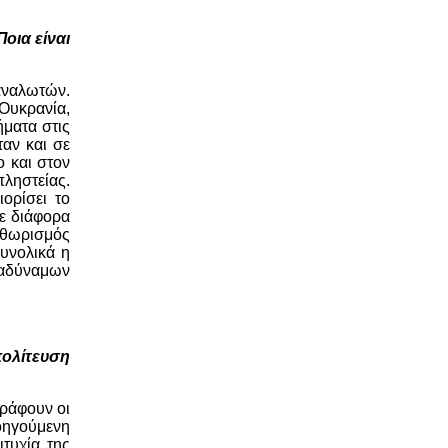
οια είναι
αναλωτών.
Ουκρανία,
ήματα στις
αν και σε
ο και στον
ληστείας.
ορίσει το
με διάφορα
ηθωρισμός
συνολικά η
 αδύναμων
πολίτευση
γράφουν οι
ροηγούμενη
ιτυχία της