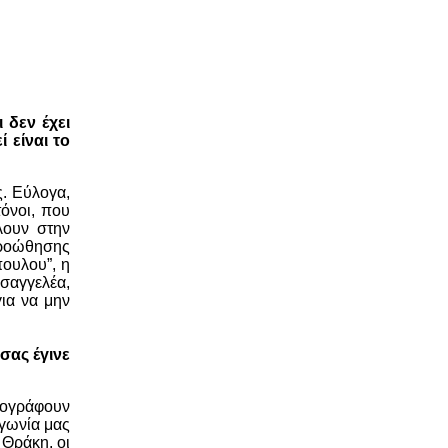
 δεν έχει
 είναι το
. Εύλογα,
όνοι, που
λουν στην
προώθησης
πουλου”, η
σαγγελέα,
για να μην
σας έγινε
υπογράφουν
αγωνία μας
 Θράκη, οι