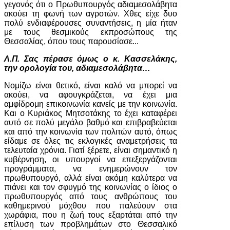
γεγονός ότι ο Πρωθυπουργός αδιαμεσολάβητα
ακούει τη φωνή των αγροτών. Χθες είχε δυο
πολύ ενδιαφέρουσες συναντήσεις, η μία ήταν
με τους θεσμικούς εκπροσώπους της
Θεσσαλίας, όπου τους παρουσίασε...
Λ.Π. Σας πέρασε όμως ο κ. Κασσελάκης,
την ορολογία του, αδιαμεσολάβητα…
Νομίζω είναι θετικό, είναι καλό να μπορεί να
ακούει, να αφουγκράζεται, να έχει μια
αμφίδρομη επικοινωνία κανείς με την κοινωνία.
Και ο Κυριάκος Μητσοτάκης το έχει καταφέρει
αυτό σε πολύ μεγάλο βαθμό και επιβραβεύεται
και από την κοινωνία των πολιτών αυτό, όπως
είδαμε σε όλες τις εκλογικές αναμετρήσεις τα
τελευταία χρόνια. Γιατί ξέρετε, είναι σημαντικό η
κυβέρνηση, οι υπουργοί να επεξεργάζονται
προγράμματα, να ενημερώνουν τον
πρωθυπουργό, αλλά είναι ακόμη καλύτερα να
πιάνει και τον σφυγμό της κοινωνίας ο ίδιος ο
πρωθυπουργός από τους ανθρώπους του
καθημερινού μόχθου που παλεύουν στα
χωράφια, που η ζωή τους εξαρτάται από την
επίλυση των προβλημάτων στο Θεσσαλικό