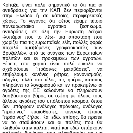
Κοίταξε, είναι πολύ σημαντικό το ότι πια οι
αντιδράσεις για την ΚΑΠ δεν περιορίζονται
στην Ελλάδα ή σε κάποιες περιφερειακές
χώρες. Το γεγονός ότι φέτος είχαμε τέτοιο
πανευρωπαϊκό αγροτικό ξεσηκωμό,
αντιδράσεις σε όλη την Ευρώπη δείχνει
-λυπάμαι που το λέω- μια απόσταση που
χωρίζει πια τις ευρωπαϊκές ελίτ, πολλές φορές
παχυλά αμειβόμενες γραφειοκρατίες των
Βρυξελλών, από τις ανάγκες των Ευρωπαίων
πολιτών και εν προκειμένω των αγροτών.
Ξέρετε, στα χαρτιά είναι πολύ εύκολο να
σχεδιάζουμε “πράσινες μεταβάσεις”, να
επιβάλουμε κανόνες, ρήτρες, κανονισμούς,
οδηγίες, αλλά στο τέλος της ημέρας κάποιος
πληρώνει το λογαριασμό και εν προκειμένω οι
αγρότες της ΕΕ καλούνται να πληρώσουν
δυσβάσταχτο βάρος σε σχέση με όλους τους
άλλους αγρότες του υπόλοιπου κόσμου, όπου
δεν υπάρχουν ανάλογες πρόνοιες, ανάλογες
“πράσινες” ευαισθησίες, κανένας τέτοιος
“πράσινος” ζήλος. Και εδώ, επίσης, θα πρέπει
να το σταθμίσουν και οι πολίτες που θα
κληθούν στην κάλπη, γιατί και εδώ υπάρχουν