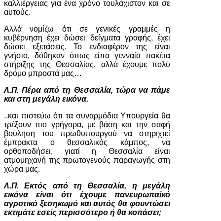
καλλιέργειας για ένα χρόνο τουλάχιστον και σε
αυτούς.
Αλλά νομίζω ότι σε γενικές γραμμές η
κυβέρνηση έχει δώσει δείγματα γραφής, έχει
δώσει εξετάσεις. Το ενδιαφέρον της είναι
γνήσιο, δόθηκαν όπως είπα γενναία πακέτα
στήριξης της Θεσσαλίας, αλλά έχουμε πολύ
δρόμο μπροστά μας…
Λ.Π. Πέρα από τη Θεσσαλία, τώρα να πάμε
και στη μεγάλη εικόνα.
..και πιστεύω ότι τα συναρμόδια Υπουργεία θα
τρέξουν πιο γρήγορα, με βάση και την σαφή
βούληση του πρωθυπουργού να στηριχτεί
έμπρακτα ο θεσσαλικός κάμπος, να
ορθοποδήσει, γιατί η Θεσσαλία είναι
ατμομηχανή της πρωτογενούς παραγωγής στη
χώρα μας.
Λ.Π. Εκτός από τη Θεσσαλία, η μεγάλη
εικόνα είναι ότι έχουμε πανευρωπαϊκό
αγροτικό ξεσηκωμό και αυτός θα φουντώσει
εκτιμάτε εσείς περισσότερο ή θα κοπάσει;