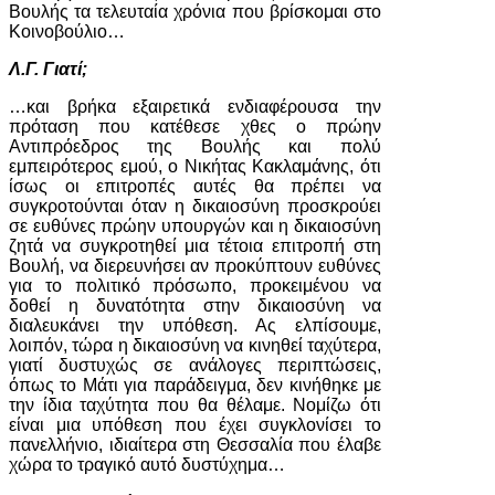
Βουλής τα τελευταία χρόνια που βρίσκομαι στο
Κοινοβούλιο…
Λ.Γ. Γιατί;
…και βρήκα εξαιρετικά ενδιαφέρουσα την
πρόταση που κατέθεσε χθες ο πρώην
Αντιπρόεδρος της Βουλής και πολύ
εμπειρότερος εμού, ο Νικήτας Κακλαμάνης, ότι
ίσως οι επιτροπές αυτές θα πρέπει να
συγκροτούνται όταν η δικαιοσύνη προσκρούει
σε ευθύνες πρώην υπουργών και η δικαιοσύνη
ζητά να συγκροτηθεί μια τέτοια επιτροπή στη
Βουλή, να διερευνήσει αν προκύπτουν ευθύνες
για το πολιτικό πρόσωπο, προκειμένου να
δοθεί η δυνατότητα στην δικαιοσύνη να
διαλευκάνει την υπόθεση. Ας ελπίσουμε,
λοιπόν, τώρα η δικαιοσύνη να κινηθεί ταχύτερα,
γιατί δυστυχώς σε ανάλογες περιπτώσεις,
όπως το Μάτι για παράδειγμα, δεν κινήθηκε με
την ίδια ταχύτητα που θα θέλαμε. Νομίζω ότι
είναι μια υπόθεση που έχει συγκλονίσει το
πανελλήνιο, ιδιαίτερα στη Θεσσαλία που έλαβε
χώρα το τραγικό αυτό δυστύχημα…