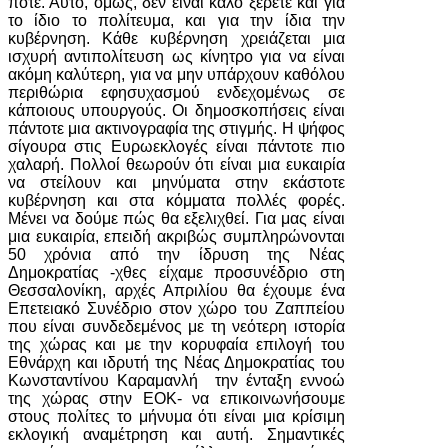
ποτέ. Αυτό, όμως, δεν είναι καλό ξέρετε και για
το ίδιο το πολίτευμα, και για την ίδια την
κυβέρνηση. Κάθε κυβέρνηση χρειάζεται μια
ισχυρή αντιπολίτευση ως κίνητρο για να είναι
ακόμη καλύτερη, για να μην υπάρχουν καθόλου
περιθώρια εφησυχασμού ενδεχομένως σε
κάποιους υπουργούς. Οι δημοσκοπήσεις είναι
πάντοτε μια ακτινογραφία της στιγμής. Η ψήφος
σίγουρα στις Ευρωεκλογές είναι πάντοτε πιο
χαλαρή. Πολλοί θεωρούν ότι είναι μια ευκαιρία
να στείλουν και μηνύματα στην εκάστοτε
κυβέρνηση και στα κόμματα πολλές φορές.
Μένει να δούμε πώς θα εξελιχθεί. Για μας είναι
μια ευκαιρία, επειδή ακριβώς συμπληρώνονται
50 χρόνια από την ίδρυση της Νέας
Δημοκρατίας -χθες είχαμε προσυνέδριο στη
Θεσσαλονίκη, αρχές Απριλίου θα έχουμε ένα
Επετειακό Συνέδριο στον χώρο του Ζαππείου
που είναι συνδεδεμένος με τη νεότερη ιστορία
της χώρας και με την κορυφαία επιλογή του
Εθνάρχη και ιδρυτή της Νέας Δημοκρατίας του
Κωνσταντίνου Καραμανλή την ένταξη εννοώ
της χώρας στην ΕΟΚ- να επικοινωνήσουμε
στους πολίτες το μήνυμα ότι είναι μια κρίσιμη
εκλογική αναμέτρηση και αυτή. Σημαντικές