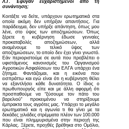
Λ.Γ. Έφυγαν ευχαριστημένοι από τη
συνάντηση;
Κοιτάξτε να δείτε, υπάρχουν ερωτηματικά στα
οποία ακόμη δεν υπήρξαν απαντήσεις. Για
παράδειγμα, δεν υπήρξε απάντηση, όπως μου
λένε, στο ύψος των αποζημιώσεων. Όπως
ξέρετε η κυβέρνηση έδωσε γενναίες
προκαταβολές αποζημιώσεων, αλλά
αναμένουμε το τελικό ύψος των
αποζημιώσεων, το οποίο δεν έχει γίνει γνωστό.
Εάν περιοριστούμε σε αυτά που προβλέπει ο
υφιστάμενος κανονισμός του Οργανισμού
Αγροτικών Ασφαλίσεων του ΕΛΓΑ υπάρχει ένα
ζήτημα. Φαντάζομαι, και η εικόνα που
εισπράττω και εγώ είναι ότι η κυβέρνηση θέλει
να εξαντλήσει κάθε δυνατότητα. Ο ίδιος ο
πρωθυπουργός είπε και με άλλη αφορμή ότι
προσπαθούμε να “ξύσουμε τον πάτο του
βαρελιού” προκειμένου να στηρίξουμε
έμπρακτα τους αγρότες μας. Υπάρχει το μεγάλο
ερωτηματικό και η αγωνία τι θα γίνει με τα
δεκάδες χιλιάδες στρέμματα πλέον των 100.000
που είναι πλημμυρισμένα στην περιοχή της
Κάρλας. Ξέρετε, προχθές βρέθηκα στο Ομόλιο,