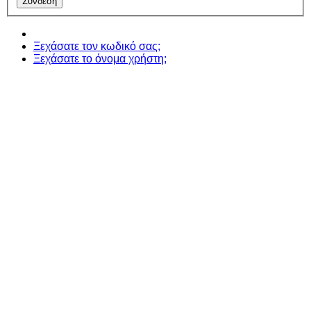
Ξεχάσατε τον κωδικό σας;
Ξεχάσατε το όνομα χρήστη;