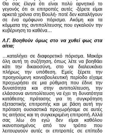
Θα σας έλεγα ότι είναι πολύ αρνητικό το
γεγονός ότι οι επιτροπές αυτές -ξέρετε είμαι
αρκετά χρόνια στη Βουλή- ποτέ δεν καταλήγουν
σε ένα ομόφωνο πόρισμα. Ακόμη και τα
κόμματα της αντιπολίτευσης που εγκαλούν την
κυβέρνηση το καθένα…
Λ.Γ. Βοηθούν όμως στο να χυθεί φως στα
αίτια;
…καταλήγει σε διαφορετικό πόρισμα. Μακάρι
όλη αυτή τη συζήτηση, όπως λέτε να βοηθάει
κάτι την δικαιοσύνη, στο να διαλευκάνει
πλήρως την υπόθεση. Εμείς ξέρετε την
προηγούμενη κοινοβουλευτική περίοδο είχαμε
προχωρήσει σε μια ρύθμιση που έδινε την
δυνατότητα και στην αντιπολίτευση, την
ελάσσονα αντιπολίτευση να έχει τη δυνατότητα
κατάθεσης πρότασης για τη συγκρότηση
εξεταστικής επιτροπής και με βάση αυτή την
πρόταση ουσιαστικά προχωρήσαμε σε αυτές
τις αιτήσεις και τη συγκεκριμένη επιτροπή. Αλλά
σας λέω ότι εγώ δεν είμαι καθόλου
ικανοποιημένος από τον τρόπο που
λειτουργούν αυτές οι επιτροπές σε επίπεδο