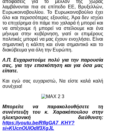
αποφάσεις για το μέλλον της χώρας
λαμβάνονται πια σε επίπεδο ΕΕ, Βρυξελλών,
Ευρωκοινοβουλίου. Το Ευρωκοινοβούλιο έχει
όλο και περισσότερες εξουσίες. Άρα δεν ισχύει
το επιχείρημα ότι πάμε πιο χαλαρά ή μπορεί και
να απέχουμε ή μπορεί να στείλουμε και ένα
μήνυμα στην κυβέρνηση, γιατί οι επιμέρους
πολιτικές μπορεί να μας έχουν ενοχλήσει. Είναι
σημαντική η κάλπη και είναι σημαντικό και το
διακύβευμα για όλη την Ευρώπη.
Λ.Π. Ευχαριστούμε πολύ για την παρουσία
σας, για την επισκόπηση και για όσα μας
είπατε.
Και εγώ σας ευχαριστώ, Να είστε καλά καλή
συνέχεια!
Μπορείτε να παρακολουθήσετε τη
συνέντευξη του κ. Χαρακόπουλου στην
ηλεκτρονική διεύθυνση:
https
://
youtu
.
be
/
RfIgGA
7_
KHY
?
si
=
KUcnOUIOdIf
3
XgJL