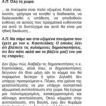
Λ.Π. Όλη τη χώρα.
…τα πνεύματα είναι πολύ οξυμένα. Καλό είναι,
λοιπόν, γρήγορα να κινηθεί η διαδικασία, να
διαλευκανθεί η υπόθεση, να αποδοθούν
ευθύνες σε αυτούς που πραγματικά ευθύνονται
για αυτό το δυστύχημα και αυτό θα είναι μια
ηθική δικαίωση…
Λ.Π. Να πάμε και στα οξυμένα πνεύματα που
έχετε με τον κ. Κασσελάκη; Ο οποίος λέει
ότι βλέπετε τις κυλιόμενες δημοσκοπήσεις,
ότι δεν πάτε καλά και τα βάζετε μαζί του για
τις εταιρείες.
Δεν ξέρω πώς διαβάζει τις δημοσκοπήσεις ο κ.
Κασσελάκης, αλλά όλες οι δημοσκοπήσεις
δείχνουν ότι δίνει μάχη εάν το κόμμα του θα
παραμείνει δεύτερο ή τρίτο. Δηλαδή δεν
υπάρχει προηγούμενο κ. Πέγκο, στα χρόνια της
μεταπολίτευσης να μην υπάρχει ουσιαστικά
αξιωματική αντιπολίτευση στη χώρα. Να έχουμε
μια πολυτεμαχισμένη, κατακερματισμένη και
αδύναμη αντιπολίτευση. Οκτώ κόμματα στην
αντιπολίτευση, στη Βουλή, εγώ δεν θυμάμαι