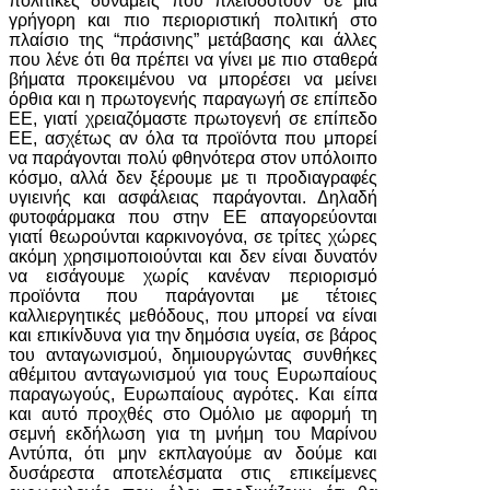
πολιτικές δυνάμεις που πλειοδοτούν σε μια
γρήγορη και πιο περιοριστική πολιτική στο
πλαίσιο της “πράσινης” μετάβασης και άλλες
που λένε ότι θα πρέπει να γίνει με πιο σταθερά
βήματα προκειμένου να μπορέσει να μείνει
όρθια και η πρωτογενής παραγωγή σε επίπεδο
ΕΕ, γιατί χρειαζόμαστε πρωτογενή σε επίπεδο
ΕΕ, ασχέτως αν όλα τα προϊόντα που μπορεί
να παράγονται πολύ φθηνότερα στον υπόλοιπο
κόσμο, αλλά δεν ξέρουμε με τι προδιαγραφές
υγιεινής και ασφάλειας παράγονται. Δηλαδή
φυτοφάρμακα που στην ΕΕ απαγορεύονται
γιατί θεωρούνται καρκινογόνα, σε τρίτες χώρες
ακόμη χρησιμοποιούνται και δεν είναι δυνατόν
να εισάγουμε χωρίς κανέναν περιορισμό
προϊόντα που παράγονται με τέτοιες
καλλιεργητικές μεθόδους, που μπορεί να είναι
και επικίνδυνα για την δημόσια υγεία, σε βάρος
του ανταγωνισμού, δημιουργώντας συνθήκες
αθέμιτου ανταγωνισμού για τους Ευρωπαίους
παραγωγούς, Ευρωπαίους αγρότες. Και είπα
και αυτό προχθές στο Ομόλιο με αφορμή τη
σεμνή εκδήλωση για τη μνήμη του Μαρίνου
Αντύπα, ότι μην εκπλαγούμε αν δούμε και
δυσάρεστα αποτελέσματα στις επικείμενες