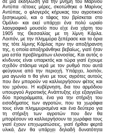
σε μια εκδήλωση για την μνήμη του Μαρίνου
Αντύπα -τέτοιες μέρες, σκοτώθηκε ο Μαρίνος
Αντύπας, ο φλογερός κήρυκας του αγροτικού
ξεσηκωμού, και ο τάφος του βρίσκεται στο
Ομόλιο- και εκεί υπάρχει ένα πολύ ωραίο
λαογραφικό μουσείο που είχε ένα χάρτη του
1905 της Θεσσαλίας με τη λίμνη Κάρλα.
Λοιπόν, με την πλημμύρα ξεπέρασε και τα όρια
της τότε λίμνης Κάρλας πριν την αποξήρανση
της, η οποία αποξηράνθηκε βεβαίως, γιατί ήταν
μια εστία προβλημάτων ελονοσίας. Και αυτός ο
κίνδυνος είναι υπαρκτός και τώρα γιατί έχουμε
σχεδόν στάσιμα νερά με τον ρυθμό που αυτά
φεύγουνε από την περιοχή. Υπάρχει, λοιπόν,
μια αγωνία τι θα γίνει με τους αγρότες αυτούς
που δεν μπορούν να καλλιεργήσουν φέτος και
του χρόνου. Η κυβέρνηση, δια του αρμόδιου
υπουργού Αγροτικής Ανάπτυξης είχε εξαγγείλει
δύο προγράμματα, ένα για την στήριξη του
εισοδήματος των αγροτών, που τα χωράφια
τους είναι πλημμυρισμένα και ένα δεύτερο για
τη στήριξη των αγροτών που δεν θα
μπορέσουν να καλλιεργήσουν τα χωράφια τους
γιατί έχουν επιχωματώσεις, γιατί ήρθαν φερτά
υλικά. Δεν θα υπάρχει δηλαδή δυνατότητα