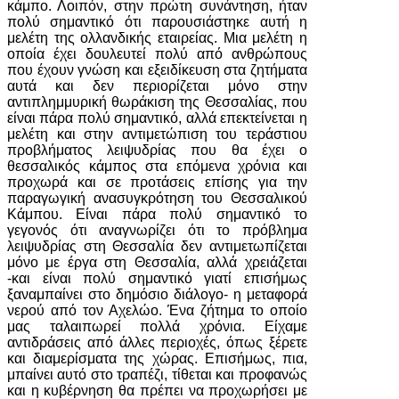
κάμπο. Λοιπόν, στην πρώτη συνάντηση, ήταν
πολύ σημαντικό ότι παρουσιάστηκε αυτή η
μελέτη της ολλανδικής εταιρείας. Μια μελέτη η
οποία έχει δουλευτεί πολύ από ανθρώπους
που έχουν γνώση και εξειδίκευση στα ζητήματα
αυτά και δεν περιορίζεται μόνο στην
αντιπλημμυρική θωράκιση της Θεσσαλίας, που
είναι πάρα πολύ σημαντικό, αλλά επεκτείνεται η
μελέτη και στην αντιμετώπιση του τεράστιου
προβλήματος λειψυδρίας που θα έχει ο
θεσσαλικός κάμπος στα επόμενα χρόνια και
προχωρά και σε προτάσεις επίσης για την
παραγωγική ανασυγκρότηση του Θεσσαλικού
Κάμπου. Είναι πάρα πολύ σημαντικό το
γεγονός ότι αναγνωρίζει ότι το πρόβλημα
λειψυδρίας στη Θεσσαλία δεν αντιμετωπίζεται
μόνο με έργα στη Θεσσαλία, αλλά χρειάζεται
-και είναι πολύ σημαντικό γιατί επισήμως
ξαναμπαίνει στο δημόσιο διάλογο- η μεταφορά
νερού από τον Αχελώο. Ένα ζήτημα το οποίο
μας ταλαιπωρεί πολλά χρόνια. Είχαμε
αντιδράσεις από άλλες περιοχές, όπως ξέρετε
και διαμερίσματα της χώρας. Επισήμως, πια,
μπαίνει αυτό στο τραπέζι, τίθεται και προφανώς
και η κυβέρνηση θα πρέπει να προχωρήσει με