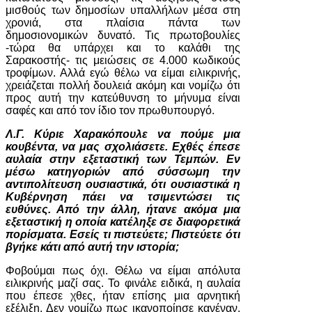
μισθούς των δημοσίων υπαλλήλων μέσα στη
χρονιά, στα πλαίσια πάντα των
δημοσιονομικών δυνατό. Τις πρωτοβουλίες
-τώρα θα υπάρχει και το καλάθι της
Σαρακοστής- τις μειώσεις σε 4.000 κωδικούς
τροφίμων. Αλλά εγώ θέλω να είμαι ειλικρινής,
χρειάζεται πολλή δουλειά ακόμη και νομίζω ότι
προς αυτή την κατεύθυνση το μήνυμα είναι
σαφές και από τον ίδιο τον πρωθυπουργό.
Λ.Γ. Κύριε Χαρακόπουλε να πούμε μια
κουβέντα, να μας σχολιάσετε. Εχθές έπεσε
αυλαία στην εξεταστική των Τεμπών. Εν
μέσω κατηγοριών από σύσσωμη την
αντιπολίτευση ουσιαστικά, ότι ουσιαστικά η
Κυβέρνηση πάει να τσιμεντώσει τις
ευθύνες. Από την άλλη, ήτανε ακόμα μια
εξεταστική η οποία κατέληξε σε διαφορετικά
πορίσματα. Εσείς τι πιστεύετε; Πιστεύετε ότι
βγήκε κάτι από αυτή την ιστορία;
Φοβούμαι πως όχι. Θέλω να είμαι απόλυτα
ειλικρινής μαζί σας. Το φινάλε ειδικά, η αυλαία
που έπεσε χθες, ήταν επίσης μια αρνητική
εξέλιξη. Δεν νομίζω πως ικανοποίησε κανέναν.