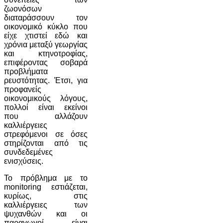
ζωονόσων
διαταράσσουν τον
οικονομικό κύκλο που
είχε χτιστεί εδώ και
χρόνια μεταξύ γεωργίας
και κτηνοτροφίας,
επιφέροντας σοβαρά
προβλήματα
ρευστότητας. Έτσι, για
προφανείς
οικονομικούς λόγους,
πολλοί είναι εκείνοι
που αλλάζουν
καλλιέργειες
στρεφόμενοι σε όσες
στηρίζονται από τις
συνδεδεμένες
ενισχύσεις.
Το πρόβλημα με το
monitoring εστιάζεται,
κυρίως, στις
καλλιέργειες των
ψυχανθών και οι
παραγωγοί είναι