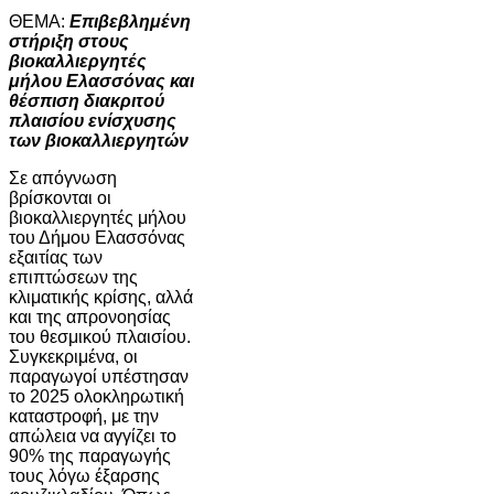
ΘΕΜΑ:
Επιβεβλημένη
στήριξη στους
βιοκαλλιεργητές
μήλου Ελασσόνας και
θέσπιση διακριτού
πλαισίου ενίσχυσης
των βιοκαλλιεργητών
Σε απόγνωση
βρίσκονται οι
βιοκαλλιεργητές μήλου
του Δήμου Ελασσόνας
εξαιτίας των
επιπτώσεων της
κλιματικής κρίσης, αλλά
και της απρονοησίας
του θεσμικού πλαισίου.
Συγκεκριμένα, οι
παραγωγοί υπέστησαν
το 2025 ολοκληρωτική
καταστροφή, με την
απώλεια να αγγίζει το
90% της παραγωγής
τους λόγω έξαρσης