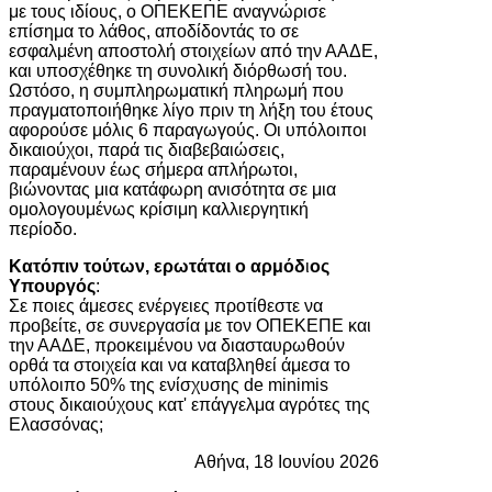
με τους ιδίους, ο ΟΠΕΚΕΠΕ αναγνώρισε
επίσημα το λάθος, αποδίδοντάς το σε
εσφαλμένη αποστολή στοιχείων από την ΑΑΔΕ,
και υποσχέθηκε τη συνολική διόρθωσή του.
Ωστόσο, η συμπληρωματική πληρωμή που
πραγματοποιήθηκε λίγο πριν τη λήξη του έτους
αφορούσε μόλις 6 παραγωγούς. Οι υπόλοιποι
δικαιούχοι, παρά τις διαβεβαιώσεις,
παραμένουν έως σήμερα απλήρωτοι,
βιώνοντας μια κατάφωρη ανισότητα σε μια
ομολογουμένως κρίσιμη καλλιεργητική
περίοδο.
Κατόπιν τούτων, ερωτάται ο αρμόδ
ι
ος
Υπουργός
:
Σε ποιες άμεσες ενέργειες προτίθεστε να
προβείτε, σε συνεργασία με τον ΟΠΕΚΕΠΕ και
την ΑΑΔΕ, προκειμένου να διασταυρωθούν
ορθά τα στοιχεία και να καταβληθεί άμεσα το
υπόλοιπο 50% της ενίσχυσης de minimis
στους δικαιούχους κατ' επάγγελμα αγρότες της
Ελασσόνας;
Αθήνα, 18 Ιουνίου 2026