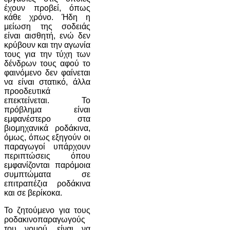
έχουν προβεί, όπως
κάθε χρόνο. Ήδη η
μείωση της σοδειάς
είναι αισθητή, ενώ δεν
κρύβουν και την αγωνία
τους για την τύχη των
δένδρων τους αφού το
φαινόμενο δεν φαίνεται
να είναι στατικό, άλλα
προοδευτικά
επεκτείνεται. Το
πρόβλημα είναι
εμφανέστερο στα
βιομηχανικά ροδάκινα,
όμως, όπως εξηγούν οι
παραγωγοί υπάρχουν
περιπτώσεις όπου
εμφανίζονται παρόμοια
συμπτώματα σε
επιτραπέζια ροδάκινα
και σε βερίκοκα.
Το ζητούμενο για τους
ροδακινοπαραγωγούς
του νομού, είναι να