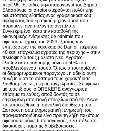
περιέλθει δεκάδες μηλοπαραγωγοί του Δήμου
Ελασσόνας, οι οποίοι στερούνται πολύτιμης
ρευστότητας εξαιτίας ενός γραφειοκρατικού
σφάλματος του κρατικού μηχανισμού που
παραμένει αναιτιολόγητα ανεπίλυτο.
Συγκεκριμένα, κατά την καταβολή της
οικονομικής ενίσχυσης de minimis που
αφορούσε ζημιές του 2023 εξαιτίας των
επιπτώσεων της κακοκαιρίας Daniel, περίπου
40 κατ' επάγγελμα αγρότες της περιοχής – στην
πλειοψηφία τους μάλιστα Νέοι Αγρότες–
έλαβαν εκ παραδρομής μόνο το 50% του
προβλεπόμενου ποσού. Όπως υποστηρίζουν
οι διαμαρτυρόμενοι παραγωγοί, η αδικία αυτή
συνέβη διότι το σύστημα τους χαρακτήρισε
λανθασμένα ως ετεροεπαγγελματίες. Σύμφωνα
με τους ιδίους, ο ΟΠΕΚΕΠΕ αναγνώρισε
επίσημα το λάθος, αποδίδοντάς το σε
εσφαλμένη αποστολή στοιχείων από την ΑΑΔΕ,
και υποσχέθηκε τη συνολική διόρθωσή του.
Ωστόσο, η συμπληρωματική πληρωμή που
πραγματοποιήθηκε λίγο πριν τη λήξη του έτους
αφορούσε μόλις 6 παραγωγούς. Οι υπόλοιποι
δικαιούχοι, παρά τις διαβεβαιώσεις,