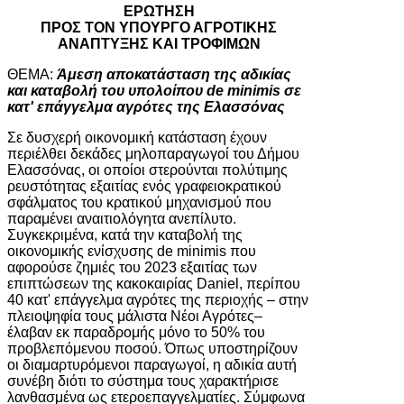
ΕΡΩΤΗΣΗ
ΠΡΟΣ ΤΟΝ ΥΠΟΥΡΓΟ ΑΓΡΟΤΙΚΗΣ
ΑΝΑΠΤΥΞΗΣ ΚΑΙ ΤΡΟΦΙΜΩΝ
ΘΕΜΑ:
Άμεση αποκατάσταση της αδικίας
και καταβολή του υπολοίπου de minimis σε
κατ' επάγγελμα αγρότες της Ελασσόνας
Σε δυσχερή οικονομική κατάσταση έχουν
περιέλθει δεκάδες μηλοπαραγωγοί του Δήμου
Ελασσόνας, οι οποίοι στερούνται πολύτιμης
ρευστότητας εξαιτίας ενός γραφειοκρατικού
σφάλματος του κρατικού μηχανισμού που
παραμένει αναιτιολόγητα ανεπίλυτο.
Συγκεκριμένα, κατά την καταβολή της
οικονομικής ενίσχυσης de minimis που
αφορούσε ζημιές του 2023 εξαιτίας των
επιπτώσεων της κακοκαιρίας Daniel, περίπου
40 κατ' επάγγελμα αγρότες της περιοχής – στην
πλειοψηφία τους μάλιστα Νέοι Αγρότες–
έλαβαν εκ παραδρομής μόνο το 50% του
προβλεπόμενου ποσού. Όπως υποστηρίζουν
οι διαμαρτυρόμενοι παραγωγοί, η αδικία αυτή
συνέβη διότι το σύστημα τους χαρακτήρισε
λανθασμένα ως ετεροεπαγγελματίες. Σύμφωνα