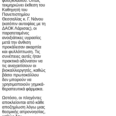
φουζικλαδίου. Όπως
τεκμηριώνει έκθεση του
Καθηγητή του
Πανεπιστημίου
Θεσσαλίας κ. Γ. Νάνου
(κατόπιν αυτοψίας με τη
ΔΑΟΚ Λάρισας), οι
παρατεταμένες
ανοιξιάτικες υγρασίες
μετά την άνθιση
προκάλεσαν ακαρπία
και φυλλόπτωση. Τις
συνέπειες αυτές ήταν
πρακτικά αδύνατον να
τις αναχαιτίσουν οι
βιοκαλλιεργητές, καθώς
βάσει πρωτοκόλλου
δεν μπορούν να
χρησιμοποιούν χημικά-
θεραπευτικά φάρμακα.
Ωστόσο, οι πληγέντες
αποκλείονται από κάθε
αποζημίωση λόγω μιας
θεσμικής απρονοησίας,