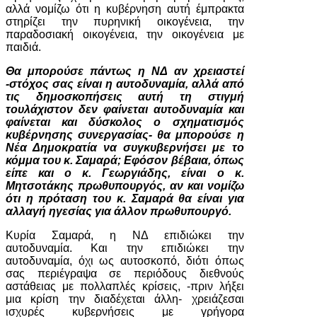
αλλά νομίζω ότι η κυβέρνηση αυτή έμπρακτα
στηρίζει την πυρηνική οικογένεια, την
παραδοσιακή οικογένεια, την οικογένεια με
παιδιά.
Θα μπορούσε πάντως η ΝΔ αν χρειαστεί
-στόχος σας είναι η αυτοδυναμία, αλλά από
τις δημοσκοπήσεις αυτή τη στιγμή
τουλάχιστον δεν φαίνεται αυτοδυναμία και
φαίνεται και δύσκολος ο σχηματισμός
κυβέρνησης συνεργασίας- θα μπορούσε η
Νέα Δημοκρατία να συγκυβερνήσει με το
κόμμα του κ. Σαμαρά; Εφόσον βέβαια, όπως
είπε και ο κ. Γεωργιάδης, είναι ο κ.
Μητσοτάκης πρωθυπουργός, αν και νομίζω
ότι η πρόταση του κ. Σαμαρά θα είναι για
αλλαγή ηγεσίας για άλλον πρωθυπουργό.
Κυρία Σαμαρά, η ΝΔ επιδιώκει την
αυτοδυναμία. Και την επιδιώκει την
αυτοδυναμία, όχι ως αυτοσκοπό, διότι όπως
σας περιέγραψα σε περιόδους διεθνούς
αστάθειας με πολλαπλές κρίσεις, -πριν λήξει
μια κρίση την διαδέχεται άλλη- χρειάζεσαι
ισχυρές κυβερνήσεις με γρήγορα