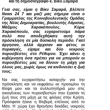
και τη δημοσιογράφο κ. Βίκυ Σαμαρά
Γεια σας, είμαι η Βίκυ Σαμαρά, βλέπετε
News 24 7 και μαζί μας σήμερα είναι ο
Γραμματέας της Κοινοβουλευτικής Ομάδας
της Νέας Δημοκρατίας, βουλευτής Λάρισας,
Μάξιμος Χαρακόπουλος. Κύριε
Χαρακόπουλε, σας ευχαριστούμε πάρα
πολύ που αποδεχθήκατε αυτή την
πρόσκληση σε μία δύσκολη περίοδο. Γιατί
άργησαν, αλλά άρχισαν και φέτος οι
πυρκαγιές, είχαμε και δύο νεκρούς
πυροσβέστες στο Ρέθυμνο. Έχει κάνει η
κυβέρνηση όσα πρέπει για να μπορούν οι
πυροσβέστες μας να δίνουν τη μάχη για
όλους μας, χωρίς όμως να κινδυνεύει η ζωή
τους;
Να σας ευχαριστήσω καταρχήν για την
πρόσκληση και να εκφράσω εκ προοιμίου τη
θλίψη μου και τα συλλυπητήριά μου στις
οικογένειες των πυροσβεστών που έχασαν τη
ζωή τους στη μάχη με τις φλόγες στην Κρήτη.
Πρόσφατα ήτανε η θλιβερή επέτειος από το
Μάτι. Η χώρα έχει θρηνήσει δεκάδες νεκρούς