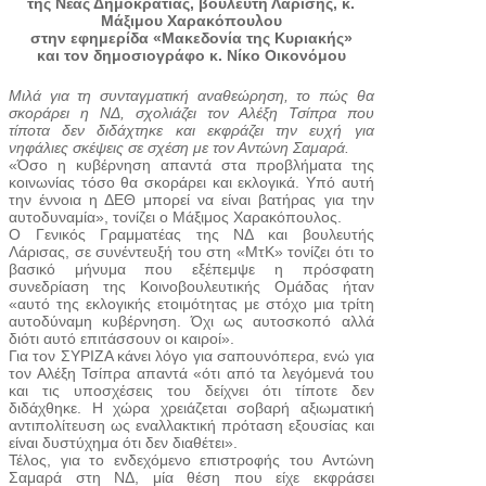
της Νέας Δημοκρατίας, βουλευτή Λαρίσης, κ.
Μάξιμου Χαρακόπουλου
στην εφημερίδα «Μακεδονία της Κυριακής»
και τον δημοσιογράφο κ. Νίκο Οικονόμου
Μιλά για τη συνταγματική αναθεώρηση, το πώς θα
σκοράρει η ΝΔ, σχολιάζει τον Αλέξη Τσίπρα που
τίποτα δεν διδάχτηκε και εκφράζει την ευχή για
νηφάλιες σκέψεις σε σχέση με τον Αντώνη Σαμαρά.
«Όσο η κυβέρνηση απαντά στα προβλήματα της
κοινωνίας τόσο θα σκοράρει και εκλογικά. Υπό αυτή
την έννοια η ΔΕΘ μπορεί να είναι βατήρας για την
αυτοδυναμία», τονίζει ο Μάξιμος Χαρακόπουλος.
Ο Γενικός Γραμματέας της ΝΔ και βουλευτής
Λάρισας, σε συνέντευξή του στη «ΜτΚ» τονίζει ότι το
βασικό μήνυμα που εξέπεμψε η πρόσφατη
συνεδρίαση της Κοινοβουλευτικής Ομάδας ήταν
«αυτό της εκλογικής ετοιμότητας με στόχο μια τρίτη
αυτοδύναμη κυβέρνηση. Όχι ως αυτοσκοπό αλλά
διότι αυτό επιτάσσουν οι καιροί».
Για τον ΣΥΡΙΖΑ κάνει λόγο για σαπουνόπερα, ενώ για
τον Αλέξη Τσίπρα απαντά «ότι από τα λεγόμενά του
και τις υποσχέσεις του δείχνει ότι τίποτε δεν
διδάχθηκε. Η χώρα χρειάζεται σοβαρή αξιωματική
αντιπολίτευση ως εναλλακτική πρόταση εξουσίας και
είναι δυστύχημα ότι δεν διαθέτει».
Τέλος, για το ενδεχόμενο επιστροφής του Αντώνη
Σαμαρά στη ΝΔ, μία θέση που είχε εκφράσει