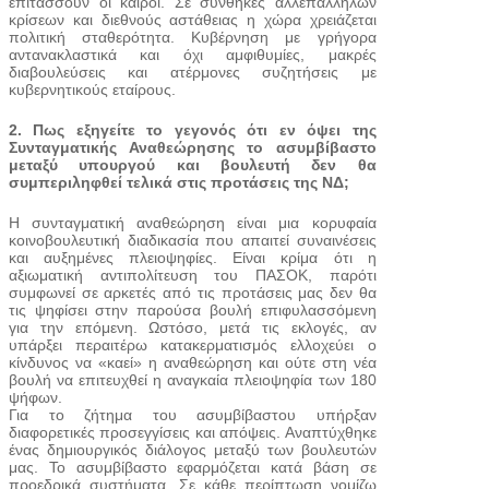
επιτάσσουν οι καιροί. Σε συνθήκες αλλεπάλληλων
κρίσεων και διεθνούς αστάθειας η χώρα χρειάζεται
πολιτική σταθερότητα. Κυβέρνηση με γρήγορα
αντανακλαστικά και όχι αμφιθυμίες, μακρές
διαβουλεύσεις και ατέρμονες συζητήσεις με
κυβερνητικούς εταίρους.
2. Πως εξηγείτε το γεγονός ότι εν όψει της
Συνταγματικής Αναθεώρησης το ασυμβίβαστο
μεταξύ υπουργού και βουλευτή δεν θα
συμπεριληφθεί τελικά στις προτάσεις της ΝΔ;
Η συνταγματική αναθεώρηση είναι μια κορυφαία
κοινοβουλευτική διαδικασία που απαιτεί συναινέσεις
και αυξημένες πλειοψηφίες. Είναι κρίμα ότι η
αξιωματική αντιπολίτευση του ΠΑΣΟΚ, παρότι
συμφωνεί σε αρκετές από τις προτάσεις μας δεν θα
τις ψηφίσει στην παρούσα βουλή επιφυλασσόμενη
για την επόμενη. Ωστόσο, μετά τις εκλογές, αν
υπάρξει περαιτέρω κατακερματισμός ελλοχεύει ο
κίνδυνος να «καεί» η αναθεώρηση και ούτε στη νέα
βουλή να επιτευχθεί η αναγκαία πλειοψηφία των 180
ψήφων.
Για το ζήτημα του ασυμβίβαστου υπήρξαν
διαφορετικές προσεγγίσεις και απόψεις. Αναπτύχθηκε
ένας δημιουργικός διάλογος μεταξύ των βουλευτών
μας. Το ασυμβίβαστο εφαρμόζεται κατά βάση σε
προεδρικά συστήματα. Σε κάθε περίπτωση νομίζω