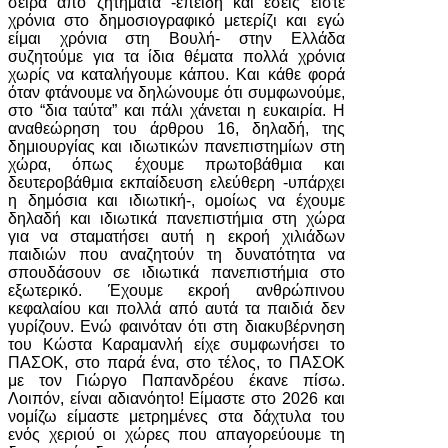
σειρά από ζητήματα -επειδή και εσείς είστε
χρόνια στο δημοσιογραφικό μετερίζι και εγώ
είμαι χρόνια στη Βουλή- στην Ελλάδα
συζητούμε για τα ίδια θέματα πολλά χρόνια
χωρίς να καταλήγουμε κάπου. Και κάθε φορά
όταν φτάνουμε να δηλώνουμε ότι συμφωνούμε,
στο “δια ταύτα” και πάλι χάνεται η ευκαιρία. Η
αναθεώρηση του άρθρου 16, δηλαδή, της
δημιουργίας και ιδιωτικών πανεπιστημίων στη
χώρα, όπως έχουμε πρωτοβάθμια και
δευτεροβάθμια εκπαίδευση ελεύθερη -υπάρχει
η δημόσια και ιδιωτική-, ομοίως να έχουμε
δηλαδή και ιδιωτικά πανεπιστήμια στη χώρα
για να σταματήσει αυτή η εκροή χιλιάδων
παιδιών που αναζητούν τη δυνατότητα να
σπουδάσουν σε ιδιωτικά πανεπιστήμια στο
εξωτερικό. Έχουμε εκροή ανθρώπινου
κεφαλαίου και πολλά από αυτά τα παιδιά δεν
γυρίζουν. Ενώ φαινόταν ότι στη διακυβέρνηση
του Κώστα Καραμανλή είχε συμφωνήσει το
ΠΑΣΟΚ, στο παρά ένα, στο τέλος, το ΠΑΣΟΚ
με τον Γιώργο Παπανδρέου έκανε πίσω.
Λοιπόν, είναι αδιανόητο! Είμαστε στο 2026 και
νομίζω είμαστε μετρημένες στα δάχτυλα του
ενός χεριού οι χώρες που απαγορεύουμε τη