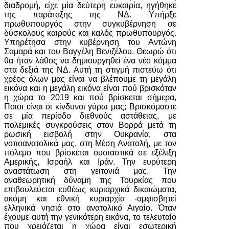
διαδρομή, είχε μία δεύτερη ευκαιρία, ηγήθηκε
της παράταξης της ΝΔ. Υπήρξε
πρωθυπουργός στην συγκυβέρνηση σε
δύσκολους καιρούς και καλός πρωθυπουργός.
Υπηρέτησα στην κυβέρνηση του Αντώνη
Σαμαρά και του Βαγγέλη Βενιζέλου. Θεωρώ ότι
θα ήταν λάθος να δημιουργηθεί ένα νέο κόμμα
στα δεξιά της ΝΔ. Αυτή τη στιγμή πιστεύω ότι
χρέος όλων μας είναι να βλέπουμε τη μεγάλη
εικόνα και η μεγάλη εικόνα είναι πού βρισκόταν
η χώρα το 2019 και πού βρίσκεται σήμερα,
Ποιοι είναι οι κίνδυνοι γύρω μας; Βρισκόμαστε
σε μία περίοδο διεθνούς αστάθειας, με
πολεμικές συγκρούσεις στον Βορρά μετά τη
ρωσική εισβολή στην Ουκρανία, στα
νοτιοανατολικά μας, στη Μέση Ανατολή, με τον
πόλεμο που βρίσκεται ουσιαστικά σε εξέλιξη
Αμερικής, Ισραήλ και Ιράν. Την ευρύτερη
αναστάτωση στη γειτονιά μας. Την
αναθεωρητική δύναμη της Τουρκίας που
επιβουλεύεται ευθέως κυριαρχικά δικαιώματα,
ακόμη και εθνική κυριαρχία -αμφισβητεί
ελληνικά νησιά στο ανατολικό Αιγαίο. Όταν
έχουμε αυτή την γενικότερη εικόνα, το τελευταίο
που χρειάζεται η χώρα είναι εσωτερική