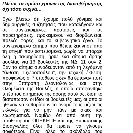
Πλέον, τα πρώτα χρόνια της διακυβέρνησης
όχι τόσο συχνά…
Εγώ βλέπω ότι έχουμε πολύ γόνιμες και
δημιουργικές συζητήσεις που καταλήγουν και
σε συγκεκριμένες προτάσεις και σε
παρατηρήσεις, προκειμένου να διορθώνεται,
πολλές φορές, και το κυβερνητικό έργο. Το
συγκεκριμένο ζήτημα που θέτετε ξεκίνησε από
τη στιγμή που εσπευσμένα, χωρίς να υπάρχει
όλη η τεκμηρίωση, ήρθε ένα αίτημα άρσης
ασυλίας για 13 βουλευτές της ΝΔ, 11 συν 2.
Εάν το αίτημα συνοδεύονταν από τη λεγόμενη
“έκθεση Τυχεροπούλου”, την τεχνική έκθεση,
προφανώς οι 7 υποθέσεις δεν θα έφταναν ποτέ
στην Επιτροπή Δεοντολογίας και στην
Ολομέλεια της Βουλής, η οποία αποφάνθηκε
υπέρ του αιτήματος της άρσης ασυλίας, διότι το
διατύπωσαν οι ίδιοι οι βουλευτές μας, οι οποίοι
ήθελαν να καθαρίσουν το όνομά τους μέχρι τις
εκλογές για να μην πάνε με σκιές και
ερωτηματικά. Νομίζω ότι από αυτή την
υπόθεση του ΟΠΕΚΕΠΕ και της Ευρωπαϊκής
Εισαγγελίας όλοι θα πρέπει να γίνουμε
σοφότεροι. Είναι άλλο το σκάνδαλο του