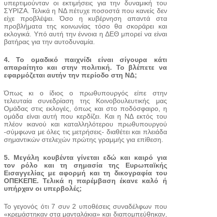
υπερτιμούνταν οι εκτιμήσεις για την δυναμική του
ΣΥΡΙΖΑ. Τελικά η ΝΔ πέτυχε ποσοστά που κανείς δεν
είχε προβλέψει. Όσο η κυβέρνηση απαντά στα
προβλήματα της κοινωνίας τόσο θα σκοράρει και
εκλογικά. Υπό αυτή την έννοια η ΔΕΘ μπορεί να είναι
βατήρας για την αυτοδυναμία.
4. Το ομαδικό παιχνίδι είναι σίγουρα κάτι
απαραίτητο και στην πολιτική. Το βλέπετε να
εφαρμόζεται αυτήν την περίοδο στη ΝΔ;
Όπως κι ο ίδιος ο πρωθυπουργός είπε στην
τελευταία συνεδρίαση της Κοινοβουλευτικής μας
Ομάδας στις εκλογές, όπως και στο ποδόσφαιρο, η
ομάδα είναι αυτή που κερδίζει. Και η ΝΔ εκτός του
πλέον ικανού και καταλληλότερου πρωθυπουργού
-σύμφωνα με όλες τις μετρήσεις- διαθέτει και πλειάδα
σημαντικών στελεχών πρώτης γραμμής για επίθεση.
5. Μεγάλη κουβέντα γίνεται εδώ και καιρό για
τον ρόλο και τη σημασία της Ευρωπαϊκής
Εισαγγελίας με αφορμή και τη δικογραφία του
ΟΠΕΚΕΠΕ. Τελικά η παρέμβαση έκανε καλό ή
υπήρχαν οι υπερβολές;
Το γεγονός ότι 7 συν 2 υποθέσεις συναδέλφων που
«κρεμάστηκαν στα μανταλάκια» και διαπομπεύθηκαν,