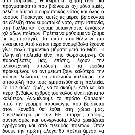
από πυρκαγιές. Η κλιματική χρήση είναι μία
πραγματικότητα που βιώνουμε όχι μόνο εμείς,
αλλά ιδιαίτερα ο ευρωπαϊκός νότος και όλος ο
κόσμος. Πυρκαγιές, αυτές τις μέρες, βρίσκονται
σε εξέλιξη στον ευρωπαϊκό νότο, στην Ισπανία,
στη Γαλλία και έχουμε μετακινήσεις δεκάδων
χιλιάδων πολιτών. Πρέπει να μάθουμε να ζούμε
με τις πυρκαγιές. Το πρώτο που θέλω να πω
είναι αυτό. Από κει και πέρα αναμφίβολα έχουνε
γίνει πολύ σημαντικά βήματα μετά το Μάτι. Η
ελληνική πολιτεία είναι πιο θωρακισμένη. Οι
πυροσβέστες μας, επίσης, έχουν την
υλικοτεχνική υποδομή και τα εφόδια
προκειμένου να αντιμετωπίζουν καλύτερα την
πύρινη λαίλαπα, να επιτελούν καλύτερα την
αποστολή που τους εμπιστεύθηκε η πολιτεία.
Το 112 σώζει ζωές, να το ακούμε. Από κει και
πέρα, βεβαίως εχθρός του καλού είναι πάντα το
καλύτερο. Αναμένουμε το πρώτο Canadair
-από την γραμμή παραγωγής που βρίσκεται
στον Καναδά θα έρθει στη χώρα μας.
Συνολικότερα με την ΕΕ υπάρχει, επίσης,
συντονισμός και συνεργασία. Αλλά χρειάζεται
εγρήγορση και από πλευράς πολιτών. Όταν
δούμε την πρώτη φλόγα θα πρέπει άμεσα να