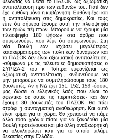
θέλοντας να θέσει το ΠΑΣΟΚ ως αξιωματική
αντιπολίτευση προ των ευθυνών του. Γιατί δεν
έχει ευθύνη μόνο η κυβέρνηση. Ευθύνη έχει και
η αντιπολίτευση στις δημοκρατίες. Και τους
είπε ότι σήμερα έχουμε αυτή την πλειοψηφία
των τριών πέμπτων. Μπορούμε να έχουμε μία
πλειοψηφία 180 ψήφων στα άρθρα που
συμφωνούμε, που λέμε ότι συμφωνούμε. Στη
νέα Βουλή εάν ισχύσει μεγαλύτερος
κατακερματισμός των πολιτικών δυνάμεων και
το ΠΑΣΟΚ δεν είναι αξιωματική αντιπολίτευση,
-σύμφωνα με τις τελευταίες δημοσκοπήσεις ο
ΣΥΡΙΖΑ-2 του κ. Τσίπρα εμφανίζεται ως
αξιωματική αντιπολίτευση-, κινδυνεύουμε να
μην μπορούμε να συμπληρώσουμε τους 180
βουλευτές. Αν η ΝΔ έχει 151, 152, 153 -όσους
μας δώσει ο ελληνικός λαός που είναι το
αφεντικό σε αυτές τις περιπτώσεις- και δεν
έχουμε 30 βουλευτές του ΠΑΣΟΚ, θα πάει
στράφι η συνταγματική αναθεώρηση. Και αυτό
είναι κρίμα για τη χώρα. Θα χρειαστεί να πάμε
άλλα τόσα χρόνια πίσω για να ξαναέρθει μία
Βουλή προτείνουσα και μία άλλη αναθεωρητική
να ολοκληρώσει κάτι για το οποίο μιλάμε
δεκαετίες στην Ελλάδα.