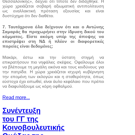
Θεσσαλονίκης», δείχνει ότι τίποτε δεν διδάχθηκε. Η
χώρα χρειάζεται σοβαρή αξιωματική αντιπολίτευση
ως εναλλακτική πρόταση εξουσίας και είναι
δυστύχημα ότι δεν διαθέτει.
7. Ταυτόχρονα όλα δείχνουν ότι και ο Αντώνης
Σαμαράς θα προχωρήσει στην ίδρυση δικού του
κόμματος. Είστε ακόμη υπέρ της άποψης να
επιστρέψει στη ΝΔ ή πλέον οι διαφορετικές
πορείες είναι δεδομένες;
Μακάρι, έστω και την ύστατη στιγμή να
επικρατήσουν πιο νηφάλιες σκέψεις. Οφείλουμε όλοι
να βλέπουμε τη μεγάλη εικόνα και τους κινδύνους για
την πατρίδα. Η χώρα χρειάζεται ισχυρή κυβέρνηση
την επομένη των εκλογών και η σταθερότητα, όπως
εύστοχα έχει ειπωθεί, είναι άυλο κεφάλαιο που πρέπει
να διαφυλάξουμε ως κόρη οφθαλμού.
Read more...
Συνέντευξη
του ΓΓ της
Κοινοβουλευτικής