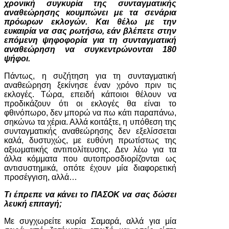
χρονική συγκυρία της συνταγματικής
αναθεώρησης κουμπώνει με τα σενάρια
πρόωρων εκλογών. Και θέλω με την
ευκαιρία να σας ρωτήσω, εάν βλέπετε στην
επόμενη ψηφοφορία για τη συνταγματική
αναθεώρηση να συγκεντρώνονται 180
ψήφοι.
Πάντως, η συζήτηση για τη συνταγματική
αναθεώρηση ξεκίνησε έναν χρόνο πριν τις
εκλογές. Τώρα, επειδή κάποιοι θέλουν να
προδικάζουν ότι οι εκλογές θα είναι το
φθινόπωρο, δεν μπορώ να πω κάτι παραπάνω,
σηκώνω τα χέρια. Αλλά κοιτάξτε, η υπόθεση της
συνταγματικής αναθεώρησης δεν εξελίσσεται
καλά, δυστυχώς, με ευθύνη πρωτίστως της
αξιωματικής αντιπολίτευσης. Δεν λέω για τα
άλλα κόμματα που αυτοπροσδιορίζονται ως
αντισυστημικά, οπότε έχουν μία διαφορετική
προσέγγιση, αλλά…
Τι έπρεπε να κάνει το ΠΑΣΟΚ να σας δώσει
λευκή επιταγή;
Με συγχωρείτε κυρία Σαμαρά, αλλά για μία