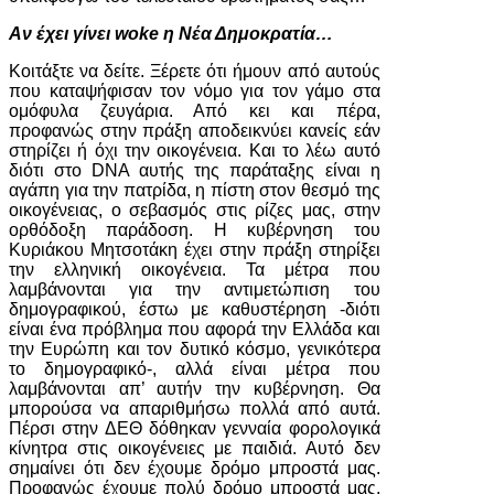
Αν έχει γίνει woke η Νέα Δημοκρατία…
Κοιτάξτε να δείτε. Ξέρετε ότι ήμουν από αυτούς
που καταψήφισαν τον νόμο για τον γάμο στα
ομόφυλα ζευγάρια. Από κει και πέρα,
προφανώς στην πράξη αποδεικνύει κανείς εάν
στηρίζει ή όχι την οικογένεια. Και το λέω αυτό
διότι στο DNA αυτής της παράταξης είναι η
αγάπη για την πατρίδα, η πίστη στον θεσμό της
οικογένειας, ο σεβασμός στις ρίζες μας, στην
ορθόδοξη παράδοση. Η κυβέρνηση του
Κυριάκου Μητσοτάκη έχει στην πράξη στηρίξει
την ελληνική οικογένεια. Τα μέτρα που
λαμβάνονται για την αντιμετώπιση του
δημογραφικού, έστω με καθυστέρηση -διότι
είναι ένα πρόβλημα που αφορά την Ελλάδα και
την Ευρώπη και τον δυτικό κόσμο, γενικότερα
το δημογραφικό-, αλλά είναι μέτρα που
λαμβάνονται απ’ αυτήν την κυβέρνηση. Θα
μπορούσα να απαριθμήσω πολλά από αυτά.
Πέρσι στην ΔΕΘ δόθηκαν γενναία φορολογικά
κίνητρα στις οικογένειες με παιδιά. Αυτό δεν
σημαίνει ότι δεν έχουμε δρόμο μπροστά μας.
Προφανώς έχουμε πολύ δρόμο μπροστά μας,