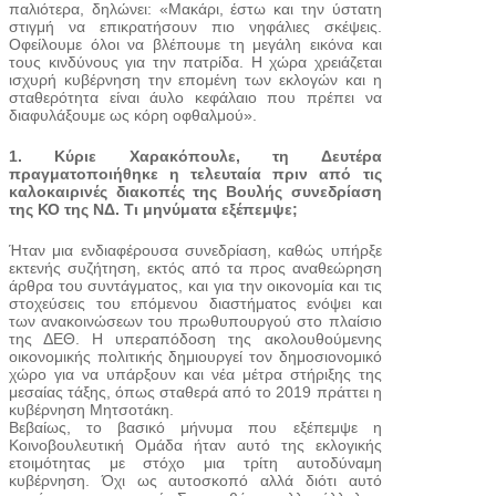
παλιότερα, δηλώνει: «Μακάρι, έστω και την ύστατη
στιγμή να επικρατήσουν πιο νηφάλιες σκέψεις.
Οφείλουμε όλοι να βλέπουμε τη μεγάλη εικόνα και
τους κινδύνους για την πατρίδα. Η χώρα χρειάζεται
ισχυρή κυβέρνηση την επομένη των εκλογών και η
σταθερότητα είναι άυλο κεφάλαιο που πρέπει να
διαφυλάξουμε ως κόρη οφθαλμού».
1. Κύριε Χαρακόπουλε, τη Δευτέρα
πραγματοποιήθηκε η τελευταία πριν από τις
καλοκαιρινές διακοπές της Βουλής συνεδρίαση
της ΚΟ της ΝΔ. Τι μηνύματα εξέπεμψε;
Ήταν μια ενδιαφέρουσα συνεδρίαση, καθώς υπήρξε
εκτενής συζήτηση, εκτός από τα προς αναθεώρηση
άρθρα του συντάγματος, και για την οικονομία και τις
στοχεύσεις του επόμενου διαστήματος ενόψει και
των ανακοινώσεων του πρωθυπουργού στο πλαίσιο
της ΔΕΘ. Η υπεραπόδοση της ακολουθούμενης
οικονομικής πολιτικής δημιουργεί τον δημοσιονομικό
χώρο για να υπάρξουν και νέα μέτρα στήριξης της
μεσαίας τάξης, όπως σταθερά από το 2019 πράττει η
κυβέρνηση Μητσοτάκη.
Βεβαίως, το βασικό μήνυμα που εξέπεμψε η
Κοινοβουλευτική Ομάδα ήταν αυτό της εκλογικής
ετοιμότητας με στόχο μια τρίτη αυτοδύναμη
κυβέρνηση. Όχι ως αυτοσκοπό αλλά διότι αυτό