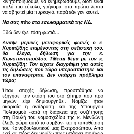
κινητοποιηθούμε, να ενημερώσουμε, διότι είναι
πολύ πιο εύκολο, γρήγορα, στα πρώτα λεπτά
να σβηστεί μία πυρκαγιά, παρά εάν γενικευτεί.
Να σας πάω στα εσωκομματικά της ΝΔ.
Εδώ δεν έχει τόση φωτιά…
Άναψε μερικές μεταφορικές φωτιές o κ.
Κυριαζίδης επιμένοντας στη σεξιστική του,
θα έλεγα, δήλωση για την κ.
Κωνσταντοπούλου. Τίθεται θέμα με τον κ.
Κυριαζίδη; Τον είχατε διαγράψει για αυτές
τις δηλώσεις που τώρα υπερασπίστηκε και
τον επαναφέρατε. Δεν υπάρχει πρόβλημα
τώρα;
Ήταν ατυχής δήλωση, προσπάθησε να
εξηγήσει την στάση του στο ζήτημα που προ
μηνών είχε δημιουργηθεί. Νομίζω ήταν
ακαριαία η αντίδραση και της Υπουργού
Πολιτισμού -κατά τη διάρκεια της συζήτησης
στη Βουλή του νομοσχεδίου της κ. Μενδώνη
έλαβε χώρα αυτό το συμβάν- και η τοποθέτηση
του Κοινοβουλευτικού μας Εκπροσώπου. Από
εκεί και πέρα δεν νομίζω πως υπάρχει συνέχεια