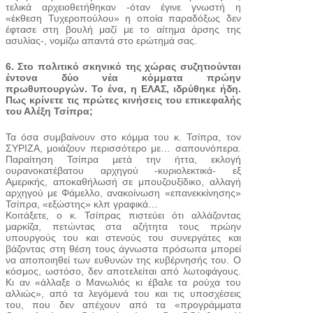
τελικά αρχειοθετήθηκαν -όταν έγινε γνωστή η
«έκθεση Τυχεροπούλου» η οποία παραδόξως δεν
έφτασε στη βουλή μαζί με το αίτημα άρσης της
ασυλίας-, νομίζω απαντά στο ερώτημά σας.
6. Στο πολιτικό σκηνικό της χώρας συζητιούνται
έντονα δύο νέα κόμματα πρώην
πρωθυπουργών. Το ένα, η ΕΛΑΣ, ιδρύθηκε ήδη.
Πως κρίνετε τις πρώτες κινήσεις του επικεφαλής
του Αλέξη Τσίπρα;
Τα όσα συμβαίνουν στο κόμμα του κ. Τσίπρα, τον
ΣΥΡΙΖΑ, μοιάζουν περισσότερο με… σαπουνόπερα.
Παραίτηση Τσίπρα μετά την ήττα, εκλογή
ουρανοκατέβατου αρχηγού -κυριολεκτικά- εξ
Αμερικής, αποκαθήλωσή σε μπουζουξίδικο, αλλαγή
αρχηγού με Φάμελλο, ανακοίνωση «επανεκκίνησης»
Τσίπρα, «εξώστης» κλπ γραφικά…
Κοιτάξετε, ο κ. Τσίπρας πιστεύει ότι αλλάζοντας
μαρκίζα, πετώντας στα αζήτητα τους πρώην
υπουργούς του και στενούς του συνεργάτες και
βάζοντας στη θέση τους άγνωστα πρόσωπα μπορεί
να αποποιηθεί των ευθυνών της κυβέρνησής του. Ο
κόσμος, ωστόσο, δεν αποτελείται από λωτοφάγους.
Κι αν «άλλαξε ο Μανωλιός κι έβαλε τα ρούχα του
αλλιώς», από τα λεγόμενά του και τις υποσχέσεις
του, που δεν απέχουν από τα «προγράμματα