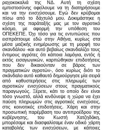
ραχοκοκαλιά της ΝΔ. Αυτή τη σχέση
εμπιστοσύνης οφείλουμε να τη διατηρήσουμε
και να την ενισχύσουμε. Εγώ δεν κρύβομαι
πίσω από το δάχτυλό μου. Δοκιμάστηκε η
σχέση της παράταξής μας με τον αγροτικό
κόσμο, με αφορμή την υπόθεση του
ΟΠΕΚΕΠΕ. Όχι τόσο για τις εντυπώσεις που
εισπράττουμε εδώ στην Αθήνα, κυρίως στα
μέσα μαζικής ενημέρωσης με τη μορφή του
σκανδάλου -και αυτό βεβαίως σκανδαλίζει τους
έντιμους αγρότες ότι κάποια λαμόγια, εντός ή
εκτός εισαγωγικών, καρπώθηκαν επιδοτήσεις
που δεν δικαιούνταν σε βάρος των
πραγματικών αγροτών-, όσο κυρίως διότι το
σκάνδαλο αυτό καθαυτό δημιούργησε μία σειρά
από καθυστερήσεις στις πληρωμές των
αγροτικών ενισχύσεων στους πραγματικούς
παραγωγούς. Ξέρετε, κάτι το οποίο δεν είναι
τόσο γνωστό, αλλά κινδύνεψε η χώρα να έχει
παύση πληρωμών στις αγροτικές ενισχύσεις,
στις κοινοτικές επιδοτήσεις. Χάρη και στην
προσωπική παρέμβαση του αντιπροέδρου της
κυβέρνησης, του Κωστή Χατζηδάκη,
μπορέσαμε και διασφαλίσαμε έναν οδικό χάρτη
καταβολής των ενισχύσεων, με κάποιες