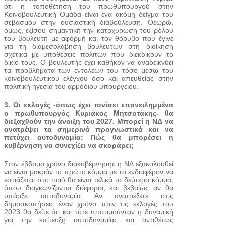
ότι η τοποθέτηση του πρωθυπουργού στην
Κοινοβουλευτική Ομάδα είναι ένα ακόμη δείγμα του
σεβασμού στην ουσιαστική διαβούλευση. Θεωρώ,
όμως, εξίσου σημαντική την κατοχύρωση του ρόλου
του βουλευτή με αφορμή και τον θόρυβο που έγινε
για τη διαμεσολάβηση βουλευτών στη διοίκηση
σχετικά με υποθέσεις πολιτών που διεκδικούν το
δίκιο τους. Ο βουλευτής έχει καθήκον να αναδεικνύει
τα προβλήματα των εντολέων του τόσο μέσω του
κοινοβουλευτικού ελέγχου όσο και απευθείας στην
πολιτική ηγεσία του αρμόδιου υπουργείου.
3. Οι εκλογές -όπως έχει τονίσει επανειλημμένα
ο πρωθυπουργός Κυριάκος Μητσοτάκης- θα
διεξαχθούν την άνοιξη του 2027. Μπορεί η ΝΔ να
ανατρέψει τα σημερινά προγνωστικά και να
πετύχει αυτοδυναμία; Πώς θα μπορέσει η
κυβέρνηση να συνεχίζει να σκοράρει;
Στον έβδομο χρόνο διακυβέρνησης η ΝΔ εξακολουθεί
να είναι μακράν το πρώτο κόμμα με το ενδιαφέρον να
εστιάζεται στο ποιό θα είναι τελικά το δεύτερο κόμμα,
όπου διαγκωνίζονται διάφοροι, και βεβαίως αν θα
υπάρξει αυτοδυναμία. Αν ανατρέξετε στις
δημοσκοπήσεις έναν χρόνο πριν τις εκλογές του
2023 θα δείτε ότι και τότε υποτιμούνταν η δυναμική
για την επίτευξη αυτοδυναμίας και αντιθέτως