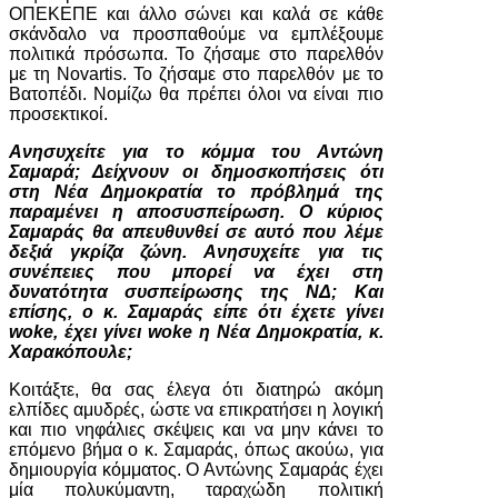
ΟΠΕΚΕΠΕ και άλλο σώνει και καλά σε κάθε
σκάνδαλο να προσπαθούμε να εμπλέξουμε
πολιτικά πρόσωπα. Το ζήσαμε στο παρελθόν
με τη Novartis. Το ζήσαμε στο παρελθόν με το
Βατοπέδι. Νομίζω θα πρέπει όλοι να είναι πιο
προσεκτικοί.
Ανησυχείτε για το κόμμα του Αντώνη
Σαμαρά; Δείχνουν οι δημοσκοπήσεις ότι
στη Νέα Δημοκρατία το πρόβλημά της
παραμένει η αποσυσπείρωση. Ο κύριος
Σαμαράς θα απευθυνθεί σε αυτό που λέμε
δεξιά γκρίζα ζώνη. Ανησυχείτε για τις
συνέπειες που μπορεί να έχει στη
δυνατότητα συσπείρωσης της ΝΔ; Και
επίσης, ο κ. Σαμαράς είπε ότι έχετε γίνει
woke, έχει γίνει woke η Νέα Δημοκρατία, κ.
Χαρακόπουλε;
Κοιτάξτε, θα σας έλεγα ότι διατηρώ ακόμη
ελπίδες αμυδρές, ώστε να επικρατήσει η λογική
και πιο νηφάλιες σκέψεις και να μην κάνει το
επόμενο βήμα ο κ. Σαμαράς, όπως ακούω, για
δημιουργία κόμματος. Ο Αντώνης Σαμαράς έχει
μία πολυκύμαντη, ταραχώδη πολιτική