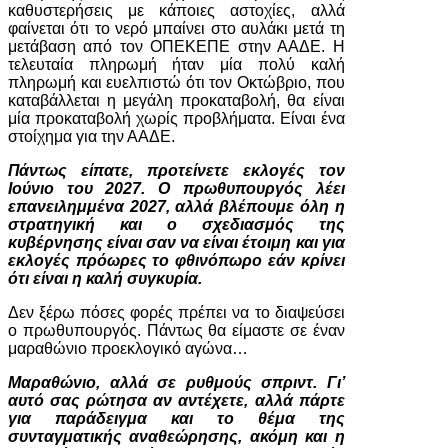
καθυστερήσεις με κάποιες αστοχίες, αλλά
φαίνεται ότι το νερό μπαίνει στο αυλάκι μετά τη
μετάβαση από τον ΟΠΕΚΕΠΕ στην ΑΑΔΕ. Η
τελευταία πληρωμή ήταν μία πολύ καλή
πληρωμή και ευελπιστώ ότι τον Οκτώβριο, που
καταβάλλεται η μεγάλη προκαταβολή, θα είναι
μία προκαταβολή χωρίς προβλήματα. Είναι ένα
στοίχημα για την ΑΑΔΕ.
Πάντως είπατε, προτείνετε εκλογές τον
Ιούνιο του 2027. Ο πρωθυπουργός λέει
επανειλημμένα 2027, αλλά βλέπουμε όλη η
στρατηγική και ο σχεδιασμός της
κυβέρνησης είναι σαν να είναι έτοιμη και για
εκλογές πρόωρες το φθινόπωρο εάν κρίνει
ότι είναι η καλή συγκυρία.
Δεν ξέρω πόσες φορές πρέπει να το διαψεύσει
ο πρωθυπουργός. Πάντως θα είμαστε σε έναν
μαραθώνιο προεκλογικό αγώνα…
Μαραθώνιο, αλλά σε ρυθμούς σπριντ. Γι’
αυτό σας ρώτησα αν αντέχετε, αλλά πάρτε
για παράδειγμα και το θέμα της
συνταγματικής αναθεώρησης, ακόμη και η