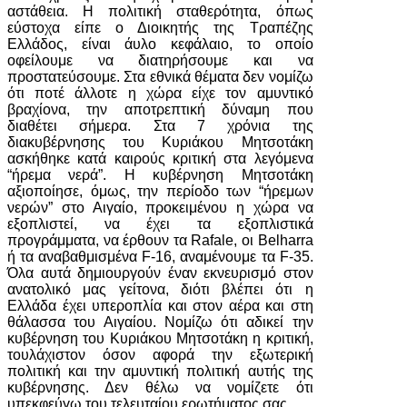
αστάθεια. Η πολιτική σταθερότητα, όπως
εύστοχα είπε ο Διοικητής της Τραπέζης
Ελλάδος, είναι άυλο κεφάλαιο, το οποίο
οφείλουμε να διατηρήσουμε και να
προστατεύσουμε. Στα εθνικά θέματα δεν νομίζω
ότι ποτέ άλλοτε η χώρα είχε τον αμυντικό
βραχίονα, την αποτρεπτική δύναμη που
διαθέτει σήμερα. Στα 7 χρόνια της
διακυβέρνησης του Κυριάκου Μητσοτάκη
ασκήθηκε κατά καιρούς κριτική στα λεγόμενα
“ήρεμα νερά”. Η κυβέρνηση Μητσοτάκη
αξιοποίησε, όμως, την περίοδο των “ήρεμων
νερών” στο Αιγαίο, προκειμένου η χώρα να
εξοπλιστεί, να έχει τα εξοπλιστικά
προγράμματα, να έρθουν τα Rafale, οι Belharra
ή τα αναβαθμισμένα F-16, αναμένουμε τα F-35.
Όλα αυτά δημιουργούν έναν εκνευρισμό στον
ανατολικό μας γείτονα, διότι βλέπει ότι η
Ελλάδα έχει υπεροπλία και στον αέρα και στη
θάλασσα του Αιγαίου. Νομίζω ότι αδικεί την
κυβέρνηση του Κυριάκου Μητσοτάκη η κριτική,
τουλάχιστον όσον αφορά την εξωτερική
πολιτική και την αμυντική πολιτική αυτής της
κυβέρνησης. Δεν θέλω να νομίζετε ότι
υπεκφεύγω του τελευταίου ερωτήματος σας…