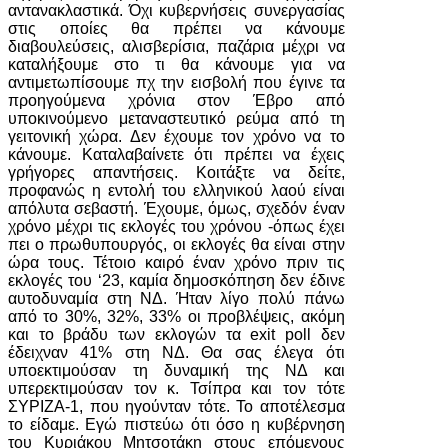
αντανακλαστικά. Όχι κυβερνήσεις συνεργασίας
στις οποίες θα πρέπει να κάνουμε
διαβουλεύσεις, αλισβερίσια, παζάρια μέχρι να
καταλήξουμε στο τι θα κάνουμε για να
αντιμετωπίσουμε πχ την εισβολή που έγινε τα
προηγούμενα χρόνια στον Έβρο από
υποκινούμενο μεταναστευτικό ρεύμα από τη
γειτονική χώρα. Δεν έχουμε τον χρόνο να το
κάνουμε. Καταλαβαίνετε ότι πρέπει να έχεις
γρήγορες απαντήσεις. Κοιτάξτε να δείτε,
προφανώς η εντολή του ελληνικού λαού είναι
απόλυτα σεβαστή. Έχουμε, όμως, σχεδόν έναν
χρόνο μέχρι τις εκλογές του χρόνου -όπως έχει
πει ο πρωθυπουργός, οι εκλογές θα είναι στην
ώρα τους. Τέτοιο καιρό έναν χρόνο πριν τις
εκλογές του ‘23, καμία δημοσκόπηση δεν έδινε
αυτοδυναμία στη ΝΔ. Ήταν λίγο πολύ πάνω
από το 30%, 32%, 33% οι προβλέψεις, ακόμη
και το βράδυ των εκλογών τα exit poll δεν
έδειχναν 41% στη ΝΔ. Θα σας έλεγα ότι
υποεκτιμούσαν τη δυναμική της ΝΔ και
υπερεκτιμούσαν τον κ. Τσίπρα και τον τότε
ΣΥΡΙΖΑ-1, που ηγούνταν τότε. Το αποτέλεσμα
το είδαμε. Εγώ πιστεύω ότι όσο η κυβέρνηση
του Κυριάκου Μητσοτάκη στους επόμενους