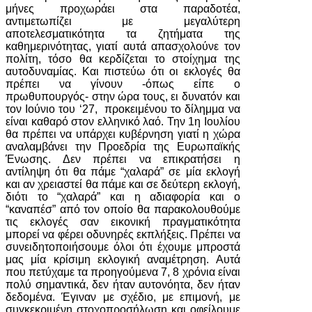
μήνες προχωράει στα παραδοτέα,
αντιμετωπίζει με μεγαλύτερη
αποτελεσματικότητα τα ζητήματα της
καθημερινότητας, γιατί αυτά απασχολούνε τον
πολίτη, τόσο θα κερδίζεται το στοίχημα της
αυτοδυναμίας. Και πιστεύω ότι οι εκλογές θα
πρέπει να γίνουν -όπως είπε ο
πρωθυπουργός- στην ώρα τους, ει δυνατόν και
τον Ιούνιο του ‘27, προκειμένου το δίλημμα να
είναι καθαρό στον ελληνικό λαό. Την 1η Ιουλίου
θα πρέπει να υπάρχει κυβέρνηση γιατί η χώρα
αναλαμβάνει την Προεδρία της Ευρωπαϊκής
Ένωσης. Δεν πρέπει να επικρατήσει η
αντίληψη ότι θα πάμε “χαλαρά” σε μία εκλογή
και αν χρειαστεί θα πάμε και σε δεύτερη εκλογή,
διότι το “χαλαρά” και η αδιαφορία και ο
“καναπέσ” από τον οποίο θα παρακολουθούμε
τις εκλογές σαν εικονική πραγματικότητα
μπορεί να φέρει οδυνηρές εκπλήξεις. Πρέπει να
συνειδητοποιήσουμε όλοι ότι έχουμε μπροστά
μας μία κρίσιμη εκλογική αναμέτρηση. Αυτά
που πετύχαμε τα προηγούμενα 7, 8 χρόνια είναι
πολύ σημαντικά, δεν ήταν αυτονόητα, δεν ήταν
δεδομένα. Έγιναν με σχέδιο, με επιμονή, με
συγκεκριμένη στοχοπροσήλωση και οφείλουμε