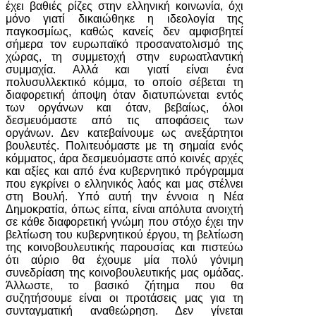
έχει βαθιές ρίζες στην ελληνική κοινωνία, όχι
μόνο γιατί δικαιώθηκε η ιδεολογία της
παγκοσμίως, καθώς κανείς δεν αμφισβητεί
σήμερα τον ευρωπαϊκό προσανατολισμό της
χώρας, τη συμμετοχή στην ευρωατλαντική
συμμαχία. Αλλά και γιατί είναι ένα
πολυσυλλεκτικό κόμμα, το οποίο σέβεται τη
διαφορετική άποψη όταν διατυπώνεται εντός
των οργάνων και όταν, βεβαίως, όλοι
δεσμευόμαστε από τις αποφάσεις των
οργάνων. Δεν κατεβαίνουμε ως ανεξάρτητοι
βουλευτές. Πολιτευόμαστε με τη σημαία ενός
κόμματος, άρα δεσμευόμαστε από κοινές αρχές
και αξίες και από ένα κυβερνητικό πρόγραμμα
που εγκρίνει ο ελληνικός λαός και μας στέλνει
στη Βουλή. Υπό αυτή την έννοια η Νέα
Δημοκρατία, όπως είπα, είναι απόλυτα ανοιχτή
σε κάθε διαφορετική γνώμη που στόχο έχει την
βελτίωση του κυβερνητικού έργου, τη βελτίωση
της κοινοβουλευτικής παρουσίας και πιστεύω
ότι αύριο θα έχουμε μία πολύ γόνιμη
συνεδρίαση της κοινοβουλευτικής μας ομάδας.
Άλλωστε, το βασικό ζήτημα που θα
συζητήσουμε είναι οι προτάσεις μας για τη
συνταγματική αναθεώρηση. Δεν γίνεται