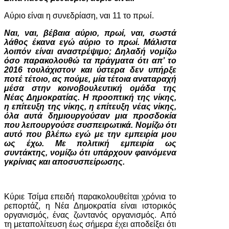
Αύριο είναι η συνεδρίαση, ναι 11 το πρωί.
Ναι, ναι, βέβαια αύριο, πρωί, ναι, σωστά
λάθος έκανα εγώ αύριο το πρωί. Μάλιστα
λοιπόν είναι αναστρέψιμο; Δηλαδή νομίζω
όσο παρακολουθώ τα πράγματα ότι απ’ το
2016 τουλάχιστον και ύστερα δεν υπήρξε
ποτέ τέτοιο, ας πούμε, μία τέτοια αναταραχή
μέσα στην κοινοβουλευτική ομάδα της
Νέας Δημοκρατίας. Η προοπτική της νίκης,
η επίτευξη της νίκης, η επίτευξη νέας νίκης,
όλα αυτά δημιουργούσαν μια προσδοκία
που λειτουργούσε συσπειρωτικά. Νομίζω ότι
αυτό που βλέπω εγώ με την εμπειρία μου
ως έχω. Με πολιτική εμπειρία ως
συντάκτης, νομίζω ότι υπάρχουν φαινόμενα
γκρίνιας και αποσυσπείρωσης.
Κύριε Τσίμα επειδή παρακολουθείται χρόνια το
ρεπορτάζ, η Νέα Δημοκρατία είναι ιστορικός
οργανισμός, ένας ζωντανός οργανισμός. Από
τη μεταπολίτευση έως σήμερα έχει αποδείξει ότι