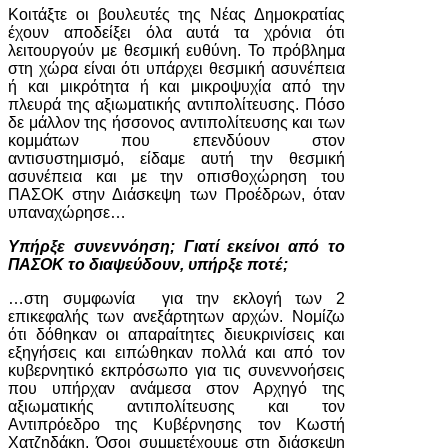
Κοιτάξτε οι βουλευτές της Νέας Δημοκρατίας
έχουν αποδείξει όλα αυτά τα χρόνια ότι
λειτουργούν με θεσμική ευθύνη. Το πρόβλημα
στη χώρα είναι ότι υπάρχει θεσμική ασυνέπεια
ή και μικρότητα ή και μικροψυχία από την
πλευρά της αξιωματικής αντιπολίτευσης. Πόσο
δε μάλλον της ήσσονος αντιπολίτευσης και των
κομμάτων που επενδύουν στον
αντισυστημισμό, είδαμε αυτή την θεσμική
ασυνέπεια και με την οπισθοχώρηση του
ΠΑΣΟΚ στην Διάσκεψη των Προέδρων, όταν
υπαναχώρησε…
Υπήρξε συνεννόηση; Γιατί εκείνοι από το
ΠΑΣΟΚ το διαψεύδουν, υπήρξε ποτέ;
…στη συμφωνία για την εκλογή των 2
επικεφαλής των ανεξάρτητων αρχών. Νομίζω
ότι δόθηκαν οι απαραίτητες διευκρινίσεις και
εξηγήσεις και ειπώθηκαν πολλά και από τον
κυβερνητικό εκπρόσωπο για τις συνεννοήσεις
που υπήρχαν ανάμεσα στον Αρχηγό της
αξιωματικής αντιπολίτευσης και τον
Αντιπρόεδρο της Κυβέρνησης τον Κωστή
Χατζηδάκη. Όσοι συμμετέχουμε στη διάσκεψη