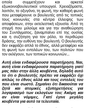
οποία συμμετέχουν και αρκετοί
εξωκοινοβουλευτικοί υπουργοί. Χρειαζόμαστε,
λοιπόν, το οξυγόνο, τη φωνή, την καθαρή φωνή
που μεταφέρουνε οι βουλευτές από τις τοπικές
τους κοινωνίες στα κέντρα έλλειψης των
αποφάσεων, στην εκτελεστική εξουσία. Από τη
στιγμή που μιλούμε και για την αναθεώρηση
του Συντάγματος, ξαναμπαίνει επί της ουσίας
και η συζήτηση για τον ρόλο, το περιθώριο
δράσης, την ευθύνη του βουλευτή. Ο βουλευτής
δεν εκφράζει απλά το έθνος, αλλά μεταφέρει και
τη φωνή των εντολέων του, των πολιτών που
τον εκλέγουν, των τοπικών κοινωνιών...
Αυτή είναι ενδιαφέρουσα παρατήρηση. Ναι,
αυτή είναι ενδιαφέρουσα παρατήρηση γιατί
μας πάει στην άλλη κουβέντα, δηλαδή αυτό
το ότι ο βουλευτής πρέπει να εκφράζει όχι
απλώς το έθνος αλλά και τους εντολείς του
που είναι σωστό. Σημαίνει ότι δικαιούται να
ζητά και ατομικές εξυπηρετήσεις για
λογαριασμό των εκλογέων του; Ακόμη και
αν είναι νόμιμες. Γιατί έγινε μεγάλη
κουβέντα για αυτό τα τελευταία.