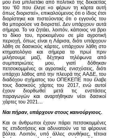
μου ένα μπιλιετάκι από πολιτικό της δεκαετίας
του ‘60 που έλεγε «ο φέρων τη κάρτα αυτή
όπως διοριστεί», επικαλούμενος ότι ο ίδιος έτσι
διορίστηκε και πιστεύοντας ότι ο εγγονός του
θα μπορούσε να διοριστεί. Δεν υπάρχουν αυτά
σήμερα. Το να ζητάει, λοιπόν, κάποιος να βρει
το δίκιο του, προκειμένου σε μία αγροτική
περιοχή, όπως είναι η Λάρισα, διότι υπάρχουν
λάθη σε δασικούς κάρτες, υπάρχουν λάθη στο
κτηματολόγιο και σήμερα το πρωί πριν
μιλήσουμε μαζί, δέχτηκα τηλέφωνα από
συμπατριώτες μου, γιατί δόθηκαν
πετσοκομμένες οι αγροτικές ενισχύσεις, διότι
υπάρχει λάθος από την πλευρά της ΑΑΔΕ, του
διαδόχου σχήματος του ΟΠΕΚΕΠΕ που έλαβε
τους δασικούς χάρτες του 2017, ενώ αυτοί
έχουν διορθωθεί μετά τις ενστάσεις
παραγωγών και αναρτήθηκαν νέοι δασικοί
χάρτες του 2021…
Ναι πήραν, υπάρχουν στους καινούργιους.
Και οι άνθρωποι έχουν πάρει πετσοκομμένες
τις επιδοτήσεις και αδυνατούν να τα φέρουνε
βόλτα. Λοιπόν, υπό άλλες συνθήκες, τέτοια