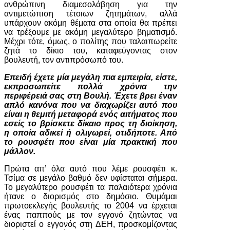
ανθρώπινη διαμεσολάβηση για την
αντιμετώπιση τέτοιων ζητημάτων, αλλά
υπάρχουν ακόμη θέματα στα οποία θα πρέπει
να τρέξουμε με ακόμη μεγαλύτερο βηματισμό.
Μέχρι τότε, όμως, ο πολίτης που ταλαιπωρείτε
ζητά το δίκιο του, καταφεύγοντας στον
βουλευτή, τον αντιπρόσωπό του.
Επειδή έχετε μία μεγάλη πια εμπειρία, είστε,
εκπροσωπείτε πολλά χρόνια την
περιφέρειά σας στη Βουλή. Έχετε βρει έναν
απλό κανόνα που να διαχωρίζει αυτό που
είναι η θεμιτή μεταφορά ενός αιτήματος που
εσείς το βρίσκετε δίκαιο προς τη διοίκηση,
η οποία αδικεί ή ολιγωρεί, οτιδήποτε. Από
το ρουσφέτι που είναι μία πρακτική που
μάλλον.
Πρώτα απ’ όλα αυτό που λέμε ρουσφέτι κ.
Τσίμα σε μεγάλο βαθμό δεν υφίσταται σήμερα.
Το μεγαλύτερο ρουσφέτι τα παλαιότερα χρόνια
ήτανε ο διορισμός στο δημόσιο. Θυμάμαι
πρωτοεκλεγής βουλευτής το 2004 να έρχεται
ένας παππούς με τον εγγονό ζητώντας να
διοριστεί ο εγγονός στη ΔΕΗ, προσκομίζοντας