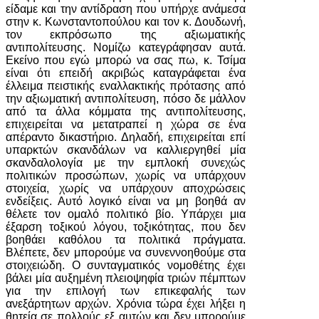
είδαμε και την αντίδραση που υπήρχε ανάμεσα
στην κ. Κωνσταντοπούλου και τον κ. Δουδωνή,
τον εκπρόσωπο της αξιωματικής
αντιπολίτευσης. Νομίζω κατεγράφησαν αυτά.
Εκείνο που εγώ μπορώ να σας πω, κ. Τσίμα
είναι ότι επειδή ακριβώς καταγράφεται ένα
έλλειμα πειστικής εναλλακτικής πρότασης από
την αξιωματική αντιπολίτευση, πόσο δε μάλλον
από τα άλλα κόμματα της αντιπολίτευσης,
επιχειρείται να μετατραπεί η χώρα σε ένα
απέραντο δικαστήριο. Δηλαδή, επιχειρείται επί
υπαρκτών σκανδάλων να καλλιεργηθεί μία
σκανδαλολογία με την εμπλοκή συνεχώς
πολιτικών προσώπων, χωρίς να υπάρχουν
στοιχεία, χωρίς να υπάρχουν αποχρώσεις
ενδείξεις. Αυτό λογικό είναι να μη βοηθά αν
θέλετε τον ομαλό πολιτικό βίο. Υπάρχει μια
έξαρση τοξικού λόγου, τοξικότητας, που δεν
βοηθάει καθόλου τα πολιτικά πράγματα.
Βλέπετε, δεν μπορούμε να συνεννοηθούμε στα
στοιχειώδη. Ο συνταγματικός νομοθέτης έχει
βάλει μία αυξημένη πλειοψηφία τριών πέμπτων
για την επιλογή των επικεφαλής των
ανεξάρτητων αρχών. Χρόνια τώρα έχει λήξει η
θητεία σε πολλούς εξ αυτών και δεν μπορούμε