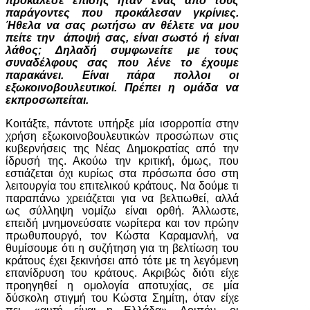
προκάλεσε επίσης ήταν ένας από τους
παράγοντες που προκάλεσαν γκρίνιες.
Ήθελα να σας ρωτήσω αν θέλετε να μου
πείτε την άποψή σας, είναι σωστό ή είναι
λάθος; Δηλαδή συμφωνείτε με τους
συναδέλφους σας που λένε το έχουμε
παρακάνει. Είναι πάρα πολλοι οι
εξωκοινοβουλευτικοί. Πρέπει η ομάδα να
εκπροσωπείται.
Κοιτάξτε, πάντοτε υπήρξε μία ισορροπία στην
χρήση εξωκοινοβουλευτικών προσώπων στις
κυβερνήσεις της Νέας Δημοκρατίας από την
ίδρυσή της. Ακούω την κριτική, όμως, που
εστιάζεται όχι κυρίως στα πρόσωπα όσο στη
λειτουργία του επιτελικού κράτους. Να δούμε τι
παραπάνω χρειάζεται για να βελτιωθεί, αλλά
ως σύλληψη νομίζω είναι ορθή. Άλλωστε,
επειδή μνημονεύσατε νωρίτερα και τον πρώην
πρωθυπουργό, τον Κώστα Καραμανλή, να
θυμίσουμε ότι η συζήτηση για τη βελτίωση του
κράτους έχει ξεκινήσει από τότε με τη λεγόμενη
επανίδρυση του κράτους. Ακριβώς διότι είχε
προηγηθεί η ομολογία αποτυχίας, σε μία
δύσκολη στιγμή του Κώστα Σημίτη, όταν είχε