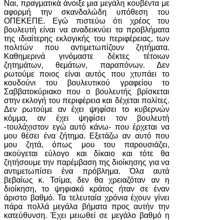
Ναι, πραγματικά άνοιξε μια μεγάλη κουβέντα με
αφορμή την σκανδαλώδη υπόθεση του
ΟΠΕΚΕΠΕ. Εγώ πιστεύω ότι χρέος του
βουλευτή είναι να αναδεικνύει τα προβλήματα
της ιδιαίτερης εκλογικής του περιφέρειας, των
πολιτών που αντιμετωπίζουν ζητήματα.
Καθημερινά γινόμαστε δέκτες τέτοιων
ζητημάτων, θεμάτων, παραπόνων. Δεν
ρωτούμε ποιος είναι αυτός που χτυπάει το
κουδούνι του βουλευτικού γραφείου το
Σαββατοκύριακο που ο βουλευτής βρίσκεται
στην εκλογή του περιφέρεια και δέχεται πολίτες.
Δεν ρωτούμε αν έχει ψηφίσει το κυβερνών
κόμμα, αν έχει ψηφίσει τον βουλευτή
-τουλάχιστον εγώ αυτό κάνω- που έρχεται να
μου θέσει ένα ζήτημα. Εξετάζω αν αυτό που
μου ζητά, όπως μου του παρουσιάζει,
ακούγεται εύλογο και δίκαιο και τότε θα
ζητήσουμε την παρέμβαση της διοίκησης για να
αντιμετωπίσει ένα πρόβλημα. Όλα αυτά
βεβαίως κ. Τσίμα, δεν θα χρειαζόταν αν η
διοίκηση, το ψηφιακό κράτος ήταν σε έναν
άριστο βαθμό. Τα τελευταία χρόνια έχουν γίνει
πάρα πολλά μεγάλα βήματα προς αυτήν την
κατεύθυνση. Έχει μειωθεί σε μεγάλο βαθμό η