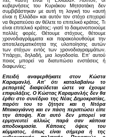
πει, «αυτή είναι η Ελλάδα». Λοιπόν, οι
κυβερνήσεις του Κυριάκου Μητσοτάκη δεν
συμβιβάστηκαν με αυτή τη λογική του «αυτή
είναι η Ελλάδα» και αυτόν τον στόχο επιχειρεί
να θεραπεύσει αν θέλετε το επιτελικό κράτος. Τι
είναι επιτελικό κράτος; -γιατί το δαιμονοποιούμε
πολλές φορές. Θέτουμε στόχους, θέτουμε
χρονοδιαγράμματα και παρακολουθούμε την
αποτελεσματικότητα της υλοποίησης αυτών
των στόχων εντός των χρονοδιαγραμμάτων.
Υπάρχει, δηλαδή, μια λογοδοσία. Επ’ αυτού
ποιος μπορεί να διατυπώσει ενστάσεις ή
διαφωνίες;
Επειδή αναφερθήκατε στον Κώστα
Καραμανλή. Απ’ ότι καταλαβαίνω το
ρεπορτάζ διαψεύδεται ώστε να έχουμε
επιφυλάξεις. Ο Κώστας Καραμανλής δεν θα
έρθει στο συνέδριο της Νέας Δημοκρατίας,
παρότι του το ζήτησε και η Ντόρα
Μπακογιάννη και εν πάση περιπτώσει είπε
την άποψη. Και αυτό δεν μπορεί να
ερμηνευτεί αλλιώς παρά σαν κάποια
αποδοκιμασία. Κάποιες όψεις του
κόμματος, όπως είναι σήμερα ή της