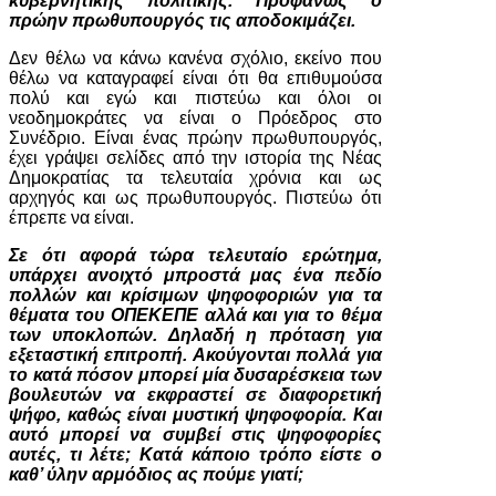
κυβερνητικής πολιτικής. Προφανώς ο
πρώην πρωθυπουργός τις αποδοκιμάζει.
Δεν θέλω να κάνω κανένα σχόλιο, εκείνο που
θέλω να καταγραφεί είναι ότι θα επιθυμούσα
πολύ και εγώ και πιστεύω και όλοι οι
νεοδημοκράτες να είναι ο Πρόεδρος στο
Συνέδριο. Είναι ένας πρώην πρωθυπουργός,
έχει γράψει σελίδες από την ιστορία της Νέας
Δημοκρατίας τα τελευταία χρόνια και ως
αρχηγός και ως πρωθυπουργός. Πιστεύω ότι
έπρεπε να είναι.
Σε ότι αφορά τώρα τελευταίο ερώτημα,
υπάρχει ανοιχτό μπροστά μας ένα πεδίο
πολλών και κρίσιμων ψηφοφοριών για τα
θέματα του ΟΠΕΚΕΠΕ αλλά και για το θέμα
των υποκλοπών. Δηλαδή η πρόταση για
εξεταστική επιτροπή. Ακούγονται πολλά για
το κατά πόσον μπορεί μία δυσαρέσκεια των
βουλευτών να εκφραστεί σε διαφορετική
ψήφο, καθώς είναι μυστική ψηφοφορία. Και
αυτό μπορεί να συμβεί στις ψηφοφορίες
αυτές, τι λέτε; Κατά κάποιο τρόπο είστε ο
καθ’ ύλην αρμόδιος ας πούμε γιατί;