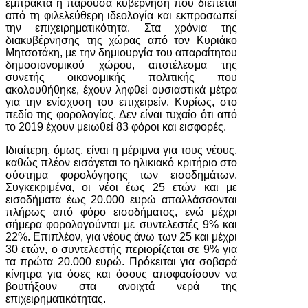
έμπρακτα η παρούσα κυβέρνηση που διέπεται
από τη φιλελεύθερη ιδεολογία και εκπροσωπεί
την επιχειρηματικότητα. Στα χρόνια της
διακυβέρνησης της χώρας από τον Κυριάκο
Μητσοτάκη, με την δημιουργία του απαραίτητου
δημοσιονομικού χώρου, αποτέλεσμα της
συνετής οικονομικής πολιτικής που
ακολουθήθηκε, έχουν ληφθεί ουσιαστικά μέτρα
για την ενίσχυση του επιχειρείν. Κυρίως, στο
πεδίο της φορολογίας. Δεν είναι τυχαίο ότι από
το 2019 έχουν μειωθεί 83 φόροι και εισφορές.
Ιδιαίτερη, όμως, είναι η μέριμνα για τους νέους,
καθώς πλέον εισάγεται το ηλικιακό κριτήριο στο
σύστημα φορολόγησης των εισοδημάτων.
Συγκεκριμένα, οι νέοι έως 25 ετών και με
εισοδήματα έως 20.000 ευρώ απαλλάσσονται
πλήρως από φόρο εισοδήματος, ενώ μέχρι
σήμερα φορολογούνται με συντελεστές 9% και
22%. Επιπλέον, για νέους άνω των 25 και μέχρι
30 ετών, ο συντελεστής περιορίζεται σε 9% για
τα πρώτα 20.000 ευρώ. Πρόκειται για σοβαρά
κίνητρα για όσες και όσους αποφασίσουν να
βουτήξουν στα ανοιχτά νερά της
επιχειρηματικότητας.