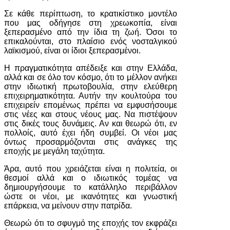
Σε κάθε περίπτωση, το κρατικίστικο μοντέλο
που μας οδήγησε στη χρεωκοπία, είναι
ξεπερασμένο από την ίδια τη ζωή. Όσοι το
επικαλούνται, στο πλαίσιο ενός νοσταλγικού
λαϊκισμού, είναι οι ίδιοι ξεπερασμένοι.
Η πραγματικότητα απέδειξε και στην Ελλάδα,
αλλά και σε όλο τον κόσμο, ότι το μέλλον ανήκει
στην ιδιωτική πρωτοβουλία, στην ελεύθερη
επιχειρηματικότητα. Αυτήν την κουλτούρα του
επιχειρείν επομένως πρέπει να εμφυσήσουμε
στις νέες και στους νέους μας. Να πιστέψουν
στις δικές τους δυνάμεις. Αν και θεωρώ ότι, εν
πολλοίς, αυτό έχει ήδη συμβεί. Οι νέοι μας
όντως προσαρμόζονται στις ανάγκες της
εποχής με μεγάλη ταχύτητα.
Άρα, αυτό που χρειάζεται είναι η πολιτεία, οι
θεσμοί αλλά και ο ιδιωτικός τομέας να
δημιουργήσουμε το κατάλληλο περιβάλλον
ώστε οι νέοι, με ικανότητες και γνωστική
επάρκεια, να μείνουν στην πατρίδα.
Θεωρώ ότι το σφυγμό της εποχής τον εκφράζει