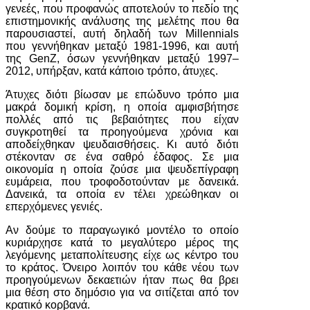
γενεές, που προφανώς αποτελούν το πεδίο της
επιστημονικής ανάλυσης της μελέτης που θα
παρουσιαστεί, αυτή δηλαδή των Millennials
που γεννήθηκαν μεταξύ 1981-1996, και αυτή
της GenZ, όσων γεννήθηκαν μεταξύ 1997–
2012, υπήρξαν, κατά κάποιο τρόπο, άτυχες.
Άτυχες διότι βίωσαν με επώδυνο τρόπο μια
μακρά δομική κρίση, η οποία αμφισβήτησε
πολλές από τις βεβαιότητες που είχαν
συγκροτηθεί τα προηγούμενα χρόνια και
αποδείχθηκαν ψευδαισθήσεις. Κι αυτό διότι
στέκονταν σε ένα σαθρό έδαφος. Σε μια
οικονομία η οποία ζούσε μια ψευδεπίγραφη
ευμάρεια, που τροφοδοτούνταν με δανεικά.
Δανεικά, τα οποία εν τέλει χρεώθηκαν οι
επερχόμενες γενιές.
Αν δούμε το παραγωγικό μοντέλο το οποίο
κυριάρχησε κατά το μεγαλύτερο μέρος της
λεγόμενης μεταπολίτευσης είχε ως κέντρο του
το κράτος. Όνειρο λοιπόν του κάθε νέου των
προηγούμενων δεκαετιών ήταν πως θα βρει
μια θέση στο δημόσιο για να σιτίζεται από τον
κρατικό κορβανά.