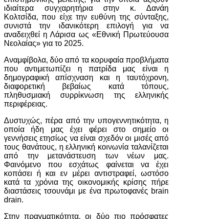
ιδιαίτερα συγχαρητήρια στην κ. Δανάη
Κολτσίδα, που είχε την ευθύνη της σύνταξης,
συνιστά την ιδανικότερη επιλογή για να
αναδειχθεί η Λάρισα ως «Εθνική Πρωτεύουσα
Νεολαίας» για το 2025.
Αναμφίβολα, δύο από τα κορυφαία προβλήματα
που αντιμετωπίζει η πατρίδα μας είναι η
δημογραφική απίσχναση και η ταυτόχρονη,
διαφορετική βεβαίως κατά τόπους,
πληθυσμιακή συρρίκνωση της ελληνικής
περιφέρειας.
Δυστυχώς, πέρα από την υπογεννητικότητα, η
οποία ήδη μας έχει φέρει στο σημείο οι
γεννήσεις ετησίως να είναι σχεδόν οι μισές από
τους θανάτους, η ελληνική κοινωνία ταλανίζεται
από την μετανάστευση των νέων μας.
Φαινόμενο που εσχάτως φαίνεται να έχει
κοπάσει ή και εν μέρει αντιστραφεί, ωστόσο
κατά τα χρόνια της οικονομικής κρίσης πήρε
διαστάσεις τσουνάμι με ένα πρωτοφανές brain
drain.
Στην πραγματικότητα, οι δύο πιο πρόσφατες