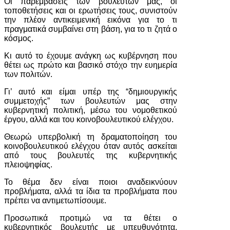
Οι παρεμβάσεις των βουλευτών μας, οι
τοποθετήσεις και οι ερωτήσεις τους, συνιστούν
την πλέον αντικειμενική εικόνα για το τι
πραγματικά συμβαίνει στη βάση, για το τι ζητά ο
κόσμος.
Κι αυτό το έχουμε ανάγκη ως κυβέρνηση που
θέτει ως πρώτο και βασικό στόχο την ευημερία
των πολιτών.
Γι’ αυτό και είμαι υπέρ της “δημιουργικής
συμμετοχής” των βουλευτών μας στην
κυβερνητική πολιτική, μέσω του νομοθετικού
έργου, αλλά και του κοινοβουλευτικού ελέγχου.
Θεωρώ υπερβολική τη δραματοποίηση του
κοινοβουλευτικού ελέγχου όταν αυτός ασκείται
από τους βουλευτές της κυβερνητικής
πλειοψηφίας.
Το θέμα δεν είναι ποιοι αναδεικνύουν
προβλήματα, αλλά τα ίδια τα προβλήματα που
πρέπει να αντιμετωπίσουμε.
Προσωπικά προτιμώ να τα θέτει ο
κυβερνητικός βουλευτής με υπευθυνότητα,