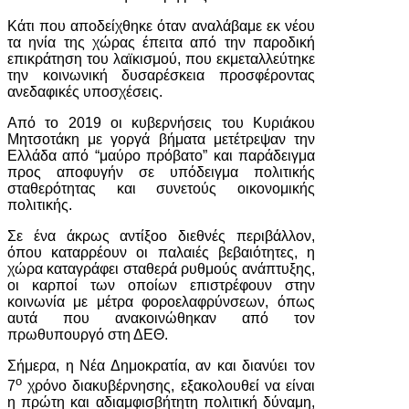
Κάτι που αποδείχθηκε όταν αναλάβαμε εκ νέου
τα ηνία της χώρας έπειτα από την παροδική
επικράτηση του λαϊκισμού, που εκμεταλλεύτηκε
την κοινωνική δυσαρέσκεια προσφέροντας
ανεδαφικές υποσχέσεις.
Από το 2019 οι κυβερνήσεις του Κυριάκου
Μητσοτάκη με γοργά βήματα μετέτρεψαν την
Ελλάδα από “μαύρο πρόβατο” και παράδειγμα
προς αποφυγήν σε υπόδειγμα πολιτικής
σταθερότητας και συνετούς οικονομικής
πολιτικής.
Σε ένα άκρως αντίξοο διεθνές περιβάλλον,
όπου καταρρέουν οι παλαιές βεβαιότητες, η
χώρα καταγράφει σταθερά ρυθμούς ανάπτυξης,
οι καρποί των οποίων επιστρέφουν στην
κοινωνία με μέτρα φοροελαφρύνσεων, όπως
αυτά που ανακοινώθηκαν από τον
πρωθυπουργό στη ΔΕΘ.
Σήμερα, η Νέα Δημοκρατία, αν και διανύει τον
ο
7
χρόνο διακυβέρνησης, εξακολουθεί να είναι
η πρώτη και αδιαμφισβήτητη πολιτική δύναμη,