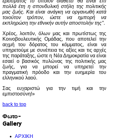
ερείσματος το οποίον διαθέτει θα είναι επί
πολλά έτη η σπονδυλική στήλη της πολιτικής
μας ζωής. Και είναι ανάγκη να οργανωθή κατά
τοιούτον τρόπον, ώστε να ημπορή να
εκπληρώση την εθνικήν αυτήν αποστολήν της’’.
Χρέος, λοιπόν, όλων μας και πρωτίστως της
Κοινοβουλευτικής Ομάδας, που αποτελεί την
αιχμή του δόρατος του κόμματος, είναι να
υπηρετούμε με συνέπεια τις αξίες και τις αρχές
της παράταξης, ώστε η Νέα Δημοκρατία να είναι
εσαεί ο βασικός πυλώνας της πολιτικής μας
ζωής, για να μπορεί να υπηρετεί την
πραγματική πρόοδο και την ευημερία του
ελληνικού λαού.
Σας ευχαριστώ για την τιμή και την
εμπιστοσύνη!»
back to top
Φωτο-
Gallery
ΑΡΧΙΚΗ