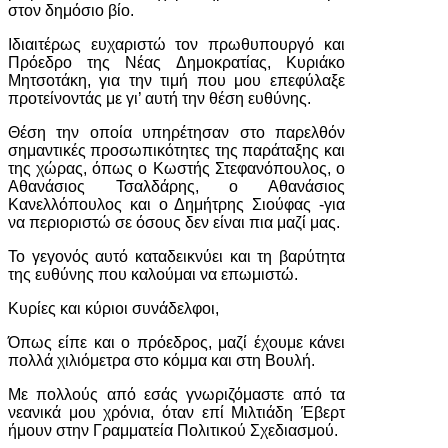
στον δημόσιο βίο.
Ιδιαιτέρως ευχαριστώ τον πρωθυπουργό και
Πρόεδρο της Νέας Δημοκρατίας, Κυριάκο
Μητσοτάκη, για την τιμή που μου επεφύλαξε
προτείνοντάς με γι’ αυτή την θέση ευθύνης.
Θέση την οποία υπηρέτησαν στο παρελθόν
σημαντικές προσωπικότητες της παράταξης και
της χώρας, όπως ο Κωστής Στεφανόπουλος, ο
Αθανάσιος Τσαλδάρης, ο Αθανάσιος
Κανελλόπουλος και ο Δημήτρης Σιούφας -για
να περιοριστώ σε όσους δεν είναι πια μαζί μας.
Το γεγονός αυτό καταδεικνύει και τη βαρύτητα
της ευθύνης που καλούμαι να επωμιστώ.
Κυρίες και κύριοι συνάδελφοι,
Όπως είπε και ο πρόεδρος, μαζί έχουμε κάνει
πολλά χιλιόμετρα στο κόμμα και στη Βουλή.
Με πολλούς από εσάς γνωριζόμαστε από τα
νεανικά μου χρόνια, όταν επί Μιλτιάδη Έβερτ
ήμουν στην Γραμματεία Πολιτικού Σχεδιασμού.