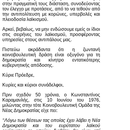
στην πραγματική τους διάσταση, συνοδεύοντας
τον έλεγχο με προτάσεις, από το να τεθούν από
την αντιπολίτευση με κορώνες, υπερβολές και
πλειοδοσία λαϊκισμού.
Αρκεί, βεβαίως, να μην ενδώσουμε εμείς οι ίδιοι
στις σειρήνες του λαϊκισμού, προσφέροντας
υπηρεσίες στους αντιπάλους μας.
Πιστεύω ακράδαντα ότι η ζωντανή
κοινοβουλευτική δράση είναι οξυγόνο για τη
δημοκρατία και κίνητρο εντατικότερης
κυβερνητικής απόδοσης.
Κύριε Πρόεδρε,
Κυρίες και κύριοι συνάδελφοι,
Πριν σχεδόν 50 χρόνια, ο Κωνσταντίνος
Καραμανλής, στις 10 Ιουνίου του 1976,
μιλώντας στην τότε Κοινοβουλευτική Ομάδα της
Νέας Δημοκρατίας είχε πει:
‘‘Λόγω των θέσεων τας οποίας έχει λάβει η Νέα
Δημοκρατία και του ευρύτατου λαϊκού