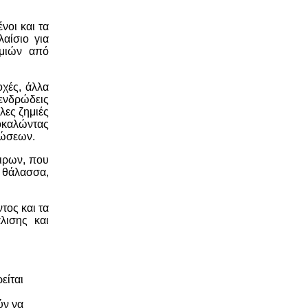
νοι και τα
αίσιο για
ημιών από
οχές, άλλα
δενδρώδεις
λες ζημιές
ροκαλώντας
ιώσεων.
οιρων, που
η θάλασσα,
τος και τα
λισης και
είται
ύν να