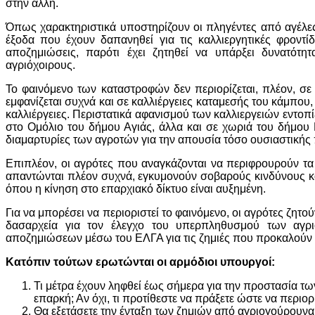
στην άλλη.
Όπως χαρακτηριστικά υποστηρίζουν οι πληγέντες από αγέλες
έξοδα που έχουν δαπανηθεί για τις καλλιεργητικές φροντί
αποζημιώσεις, παρότι έχει ζητηθεί να υπάρξει δυνατότ
αγριόχοιρους.
Το φαινόμενο των καταστροφών δεν περιορίζεται, πλέον, σε 
εμφανίζεται συχνά και σε καλλιέργειες καταμεσής του κάμπο
καλλιέργειες. Περιστατικά αφανισμού των καλλιεργειών εντοπ
στο Ομόλιο του δήμου Αγιάς, άλλα και σε χωριά του δήμου 
διαμαρτυρίες των αγροτών για την απουσία τόσο ουσιαστικής
Επιπλέον, οι αγρότες που αναγκάζονται να περιφρουρούν τα
απαντώνται πλέον συχνά, εγκυμονούν σοβαρούς κινδύνους και
όπου η κίνηση στο επαρχιακό δίκτυο είναι αυξημένη.
Για να μπορέσει να περιοριστεί το φαινόμενο, οι αγρότες ζητ
δασαρχεία για τον έλεγχο του υπερπληθυσμού των αγριό
αποζημιώσεων μέσω του ΕΛΓΑ για τις ζημιές που προκαλούν 
Κατόπιν τούτων
ερωτώνται
οι
αρμόδιοι
υπουργοί:
Τι μέτρα έχουν ληφθεί έως σήμερα για την προστασία τω
επαρκή; Αν όχι, τι προτίθεστε να πράξετε ώστε να περι
Θα εξετάσετε την ένταξη των ζημιών από αγριογούρουνα