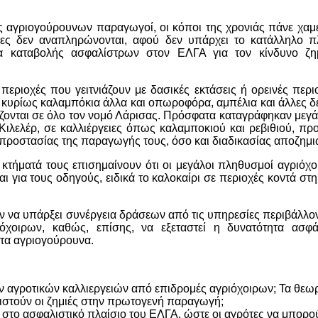
 αγριογούρουνων παραγωγοί, οι κόποι της χρονιάς πάνε χαμέ
δες δεν αναπληρώνονται, αφού δεν υπάρχει το κατάλληλο πλ
ητα καταβολής ασφαλίστρων στον ΕΛΓΑ για τον κίνδυνο ζ
περιοχές που γειτνιάζουν με δασικές εκτάσεις ή ορεινές περι
υ, κυρίως καλαμπόκια άλλα και οπωροφόρα, αμπέλια και άλλες 
ίζονται σε όλο τον νομό Λάρισας. Πρόσφατα καταγράφηκαν μεγά
Κιλελέρ, σε καλλιέργειες όπως καλαμποκιού και ρεβιθιού, π
 προστασίας της παραγωγής τους, όσο και διαδικασίας αποζημ
 κτήματά τους επισημαίνουν ότι οι μεγάλοι πληθυσμοί αγριόχ
 για τους οδηγούς, ειδικά το καλοκαίρι σε περιοχές κοντά στ
ούν να υπάρξει συνέργεια δράσεων από τις υπηρεσίες περιβάλλον
χοιρων, καθώς, επίσης, να εξεταστεί η δυνατότητα ασφά
τα αγριογούρουνα.
ν αγροτικών καλλιεργειών από επιδρομές αγριόχοιρων; Τα θεωρ
οριστούν οι ζημιές στην πρωτογενή παραγωγή;
 στο ασφαλιστικό πλαίσιο του ΕΛΓΑ, ώστε οι αγρότες να μπορο