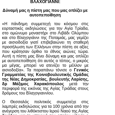
ΒΛΑΧΟΓΙΑΝΝΙ:
Δύναμή μας η πίστη μας που μας οπλίζει με
αυτοπεποίθηση
«Η πάνδημη συμμετοχή του κόσμου στις
εορταστικές εκδηλώσεις για την Αγία Τρίαδα,
στο ομώνυμο μοναστήρι στο Λιβάδι Ολύμπου
και στο Βλαχογιάννι της Ποταμιάς, μας γεμίζει
με αισιοδοξία γιατί επιβεβαιώνει τη σταθερή
προσήλωση των Ελλήνων στην πίστη σε αξίες
που κράτησαν όρθιο το έθνος αιώνες τώρα.
Αυτή η πίστη μας δίνει δύναμη και μας οπλίζει
με αυτοπεποίθηση ότι αυτός ο τόπος, ο μικρός
μα μέγας, μπορεί να ατενίζει το μέλλον με
αισιοδοξία». Τα παραπάνω τόνισε ο
Γενικός
Γραμματέας της Κοινοβουλευτικής Ομάδας
της Νέας Δημοκρατίας, βουλευτής Λαρίσης,
δρ Μάξιμος Χαρακόπουλος
μετά την
περιφορά της εικόνας της Αγίας Τριάδας στους
δρόμους του Βλαχογιαννίου.
Ο Θεσσαλός πολιτικός συμμετείχε στις
λαμπρές εκδηλώσεις για τα 100 χρόνια από την
ανέγερση του λιθόκτιστου Ιερού Ναού της Αγίας