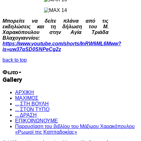
Μπορείτε να δείτε πλάνα από τις
εκδηλώσεις και τη δήλωση του Μ.
Χαρακόπουλου στην Αγία Τριάδα
Βλαχογιαννίου:
https://www.youtube.com/shorts/InRW6ML6Mww?
is=uw37qSD0SNPeCg2z
back to top
Φωτο-
Gallery
ΑΡΧΙΚΗ
ΜΑΧΙΜΟΣ
... ΣΤΗ ΒΟΥΛΗ
... ΣΤΟΝ ΤΥΠΟ
... ΔΡΑΣΗ
ΕΠΙΚΟΙΝΩΝΟΥΜΕ
Παρουσίαση του βιβλίου του Μάξιμου Χαρακόπουλου
«Ρωμιοί της Καππαδοκίας»