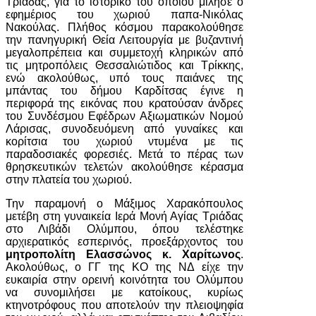
Τριάδας, για το ιστορικό του οποίου μίλησε ο
εφημέριος του χωριού παπα-Νικόλας
Νακούλας. Πλήθος κόσμου παρακολούθησε
την πανηγυρική Θεία Λειτουργία με βυζαντινή
μεγαλοπρέπεια και συμμετοχή κληρικών από
τις μητροπόλεις Θεσσαλιώτιδος και Τρίκκης,
ενώ ακολούθως, υπό τους παιάνες της
μπάντας του δήμου Καρδίτσας έγινε η
περιφορά της εικόνας που κρατούσαν άνδρες
του Συνδέσμου Εφέδρων Αξιωματικών Νομού
Λάρισας, συνοδευόμενη από γυναίκες και
κορίτσια του χωριού ντυμένα με τις
παραδοσιακές φορεσιές. Μετά το πέρας των
θρησκευτικών τελετών ακολούθησε κέρασμα
στην πλατεία του χωριού.
Την παραμονή ο Μάξιμος Χαρακόπουλος
μετέβη στη γυναικεία Ιερά Μονή Αγίας Τριάδας
στο Λιβάδι Ολύμπου, όπου τελέστηκε
αρχιερατικός εσπερινός, προεξάρχοντος του
μητροπολίτη Ελασσώνος κ. Χαρίτωνος
.
Ακολούθως, ο ΓΓ της ΚΟ της ΝΔ είχε την
ευκαιρία στην ορεινή κοινότητα του Ολύμπου
να συνομιλήσει με κατοίκους, κυρίως
κτηνοτρόφους που αποτελούν την πλειοψηφία