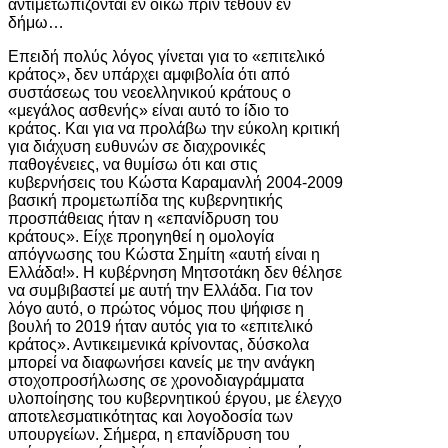
αντιμετωπίζονται εν οίκω πριν τεθούν εν
δήμω…
Επειδή πολύς λόγος γίνεται για το «επιτελικό
κράτος», δεν υπάρχει αμφιβολία ότι από
συστάσεως του νεοελληνικού κράτους ο
«μεγάλος ασθενής» είναι αυτό το ίδιο το
κράτος. Και για να προλάβω την εύκολη κριτική
για διάχυση ευθυνών σε διαχρονικές
παθογένειες, να θυμίσω ότι και στις
κυβερνήσεις του Κώστα Καραμανλή 2004-2009
βασική προμετωπίδα της κυβερνητικής
προσπάθειας ήταν η «επανίδρυση του
κράτους». Είχε προηγηθεί η ομολογία
απόγνωσης του Κώστα Σημίτη «αυτή είναι η
Ελλάδα!». Η κυβέρνηση Μητσοτάκη δεν θέλησε
να συμβιβαστεί με αυτή την Ελλάδα. Για τον
λόγο αυτό, ο πρώτος νόμος που ψήφισε η
βουλή το 2019 ήταν αυτός για το «επιτελικό
κράτος». Αντικειμενικά κρίνοντας, δύσκολα
μπορεί να διαφωνήσει κανείς με την ανάγκη
στοχοπροσήλωσης σε χρονοδιαγράμματα
υλοποίησης του κυβερνητικού έργου, με έλεγχο
αποτελεσματικότητας και λογοδοσία των
υπουργείων. Σήμερα, η επανίδρυση του