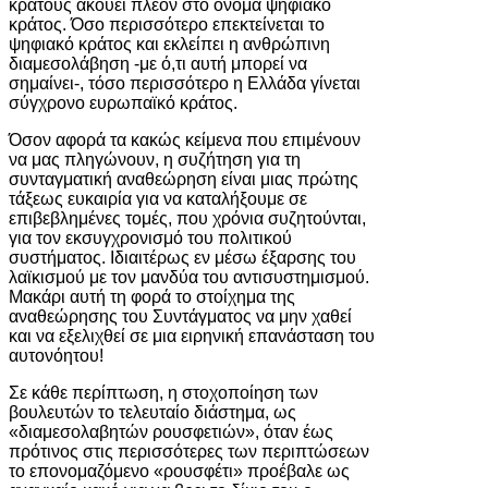
κράτους ακούει πλέον στο όνομα ψηφιακό
κράτος. Όσο περισσότερο επεκτείνεται το
ψηφιακό κράτος και εκλείπει η ανθρώπινη
διαμεσολάβηση -με ό,τι αυτή μπορεί να
σημαίνει-, τόσο περισσότερο η Ελλάδα γίνεται
σύγχρονο ευρωπαϊκό κράτος.
Όσον αφορά τα κακώς κείμενα που επιμένουν
να μας πληγώνουν, η συζήτηση για τη
συνταγματική αναθεώρηση είναι μιας πρώτης
τάξεως ευκαιρία για να καταλήξουμε σε
επιβεβλημένες τομές, που χρόνια συζητούνται,
για τον εκσυγχρονισμό του πολιτικού
συστήματος. Ιδιαιτέρως εν μέσω έξαρσης του
λαϊκισμού με τον μανδύα του αντισυστημισμού.
Μακάρι αυτή τη φορά το στοίχημα της
αναθεώρησης του Συντάγματος να μην χαθεί
και να εξελιχθεί σε μια ειρηνική επανάσταση του
αυτονόητου!
Σε κάθε περίπτωση, η στοχοποίηση των
βουλευτών το τελευταίο διάστημα, ως
«διαμεσολαβητών ρουσφετιών», όταν έως
πρότινος στις περισσότερες των περιπτώσεων
το επονομαζόμενο «ρουσφέτι» προέβαλε ως