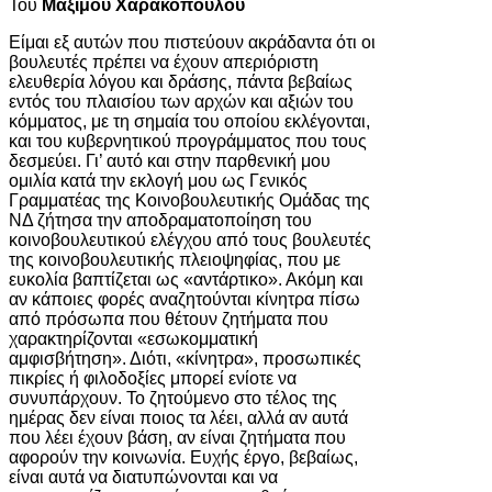
Του
Μάξιμου Χαρακόπουλου
Είμαι εξ αυτών που πιστεύουν ακράδαντα ότι οι
βουλευτές πρέπει να έχουν απεριόριστη
ελευθερία λόγου και δράσης, πάντα βεβαίως
εντός του πλαισίου των αρχών και αξιών του
κόμματος, με τη σημαία του οποίου εκλέγονται,
και του κυβερνητικού προγράμματος που τους
δεσμεύει. Γι’ αυτό και στην παρθενική μου
ομιλία κατά την εκλογή μου ως Γενικός
Γραμματέας της Κοινοβουλευτικής Ομάδας της
ΝΔ ζήτησα την αποδραματοποίηση του
κοινοβουλευτικού ελέγχου από τους βουλευτές
της κοινοβουλευτικής πλειοψηφίας, που με
ευκολία βαπτίζεται ως «αντάρτικο». Ακόμη και
αν κάποιες φορές αναζητούνται κίνητρα πίσω
από πρόσωπα που θέτουν ζητήματα που
χαρακτηρίζονται «εσωκομματική
αμφισβήτηση». Διότι, «κίνητρα», προσωπικές
πικρίες ή φιλοδοξίες μπορεί ενίοτε να
συνυπάρχουν. Το ζητούμενο στο τέλος της
ημέρας δεν είναι ποιος τα λέει, αλλά αν αυτά
που λέει έχουν βάση, αν είναι ζητήματα που
αφορούν την κοινωνία. Ευχής έργο, βεβαίως,
είναι αυτά να διατυπώνονται και να