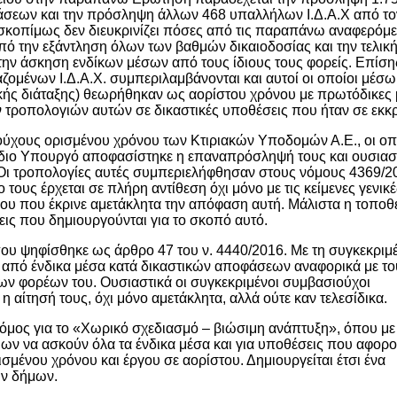
άσεων και την πρόσληψη άλλων 468 υπαλλήλων Ι.Δ.Α.Χ από το
κοπίμως δεν διευκρινίζει πόσες από τις παραπάνω αναφερόμε
ό την εξάντληση όλων των βαθμών δικαιοδοσίας και την τελική
ην άσκηση ενδίκων μέσων από τους ίδιους τους φορείς. Επίση
αζομένων Ι.Δ.Α.Χ. συμπεριλαμβάνονται και αυτοί οι οποίοι μέσω
δικής διάταξης) θεωρήθηκαν ως αορίστου χρόνου με πρωτόδικες
 τροπολογιών αυτών σε δικαστικές υποθέσεις που ήταν σε εκκ
ύχους ορισμένου χρόνου των Κτιριακών Υποδομών Α.Ε., οι οπο
μόδιο Υπουργό αποφασίστηκε η επαναπρόσληψή τους και ουσιασ
Οι τροπολογίες αυτές συμπεριελήφθησαν στους νόμους 4369/2
 τους έρχεται σε πλήρη αντίθεση όχι μόνο με τις κείμενες γενικέ
Πάγου που έκρινε αμετάκλητα την απόφαση αυτή. Μάλιστα η τοπο
ις που δημιουργούνται για το σκοπό αυτό.
που ψηφίσθηκε ως άρθρο 47 του ν. 4440/2016. Με τη συγκεκριμ
 από ένδικα μέσα κατά δικαστικών αποφάσεων αναφορικά με το
ν φορέων του. Ουσιαστικά οι συγκεκριμένοι συμβασιούχοι
η αίτησή τους, όχι μόνο αμετάκλητα, αλλά ούτε καν τελεσίδικα.
όμος για το «Χωρικό σχεδιασμό – βιώσιμη ανάπτυξη», όπου με
ων να ασκούν όλα τα ένδικα μέσα και για υποθέσεις που αφορ
σμένου χρόνου και έργου σε αορίστου. Δημιουργείται έτσι ένα
ων δήμων.