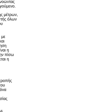
γνοώντας
ογούμενο.
ης μέτρων,
στής όλων
ου
 με
και
νηση
ναι η
την πίσω
ται η
ατροπής
του
νόνα
σίας
56