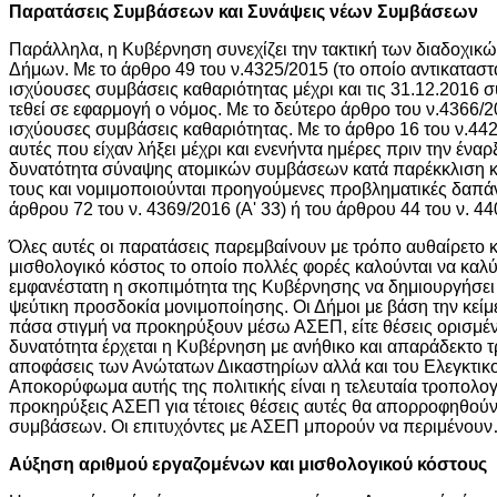
Παρατάσεις Συμβάσεων και Συνάψεις νέων Συμβάσεων
Παράλληλα, η Κυβέρνηση συνεχίζει την τακτική των διαδοχικ
Δήμων. Με το άρθρο 49 του ν.4325/2015 (το οποίο αντικατασ
ισχύουσες συμβάσεις καθαριότητας μέχρι και τις 31.12.2016 
τεθεί σε εφαρμογή ο νόμος. Με το δεύτερο άρθρο του ν.4366/2
ισχύουσες συμβάσεις καθαριότητας. Με το άρθρο 16 του ν.44
αυτές που είχαν λήξει μέχρι και ενενήντα ημέρες πριν την ένα
δυνατότητα σύναψης ατομικών συμβάσεων κατά παρέκκλιση κά
τους και νομιμοποιούνται προηγούμενες προβληματικές δαπάνε
άρθρου 72 του ν. 4369/2016 (Α' 33) ή του άρθρου 44 του ν. 44
Όλες αυτές οι παρατάσεις παρεμβαίνουν με τρόπο αυθαίρετο 
μισθολογικό κόστος το οποίο πολλές φορές καλούνται να καλ
εμφανέστατη η σκοπιμότητα της Κυβέρνησης να δημιουργήσει
ψεύτικη προσδοκία μονιμοποίησης. Οι Δήμοι με βάση την κείμ
πάσα στιγμή να προκηρύξουν μέσω ΑΣΕΠ, είτε θέσεις ορισμέν
δυνατότητα έρχεται η Κυβέρνηση με ανήθικο και απαράδεκτο τ
αποφάσεις των Ανώτατων Δικαστηρίων αλλά και του Ελεγκτικο
Αποκορύφωμα αυτής της πολιτικής είναι η τελευταία τροπολο
προκηρύξεις ΑΣΕΠ για τέτοιες θέσεις αυτές θα απορροφηθού
συμβάσεων. Οι επιτυχόντες με ΑΣΕΠ μπορούν να περιμένου
Αύξηση αριθμού εργαζομένων και μισθολογικού κόστους