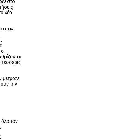
των στο
τήσεις
το νέο
ι στον
,
ρα
 ο
θμίζονται
 τέσσερις
ν μέτρων
σουν την
 όλο τον
;
€