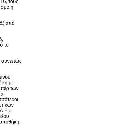
16, τους
ισμό η
ΙΔ) από
6,
ό το
αι συνεπώς
πινου
έση με
υπέρ των
ία
ισσότεροι
υτικών
Α.Ε.»
νέου
 αποθήκη.