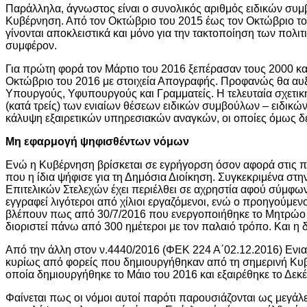
Παράλληλα, άγνωστος είναι ο συνολικός αριθμός ειδικών συ
Κυβέρνηση. Από τον Οκτώβριο του 2015 έως τον Οκτώβριο το
γίνονται αποκλειστικά και μόνο για την τακτοποίηση των πολ
συμφέρον.
Για πρώτη φορά τον Μάρτιο του 2016 ξεπέρασαν τους 2000 και
Οκτώβριο του 2016 με στοιχεία Απογραφής. Προφανώς θα αυ
Υπουργούς, Υφυπουργούς και Γραμματείς. Η τελευταία σχε
(κατά τρείς) των ενιαίων θέσεων ειδικών συμβούλων – ειδικώ
κάλυψη εξαιρετικών υπηρεσιακών αναγκών, οι οποίες όμως δεν
Μη εφαρμογή ψηφισθέντων νόμων
Ενώ η Κυβέρνηση βρίσκεται σε εγρήγορση όσον αφορά στις προ
που η ίδια ψήφισε για τη Δημόσια Διοίκηση. Συγκεκριμένα στ
Επιτελικών Στελεχών έχει περιέλθει σε αχρηστία αφού σύμφων
εγγραφεί λιγότεροι από χίλιοι εργαζόμενοι, ενώ ο προηγούμενο
βλέπουν πως από 30/7/2016 που ενεργοποιήθηκε το Μητρώο μ
διοριστεί πάνω από 300 ημέτεροι με τον παλαιό τρόπο. Και η δ
Από την άλλη στον ν.4440/2016 (ΦΕΚ 224 Α΄02.12.2016) Ενιαί
κυρίως από φορείς που δημιουργήθηκαν από τη σημερινή Κυβέ
οποία δημιουργήθηκε το Μάιο του 2016 και εξαιρέθηκε το Δεκ
Φαίνεται πως οι νόμοι αυτοί παρότι παρουσιάζονται ως μεγάλ