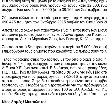
Η πρακτική αυτή σύμφωνα με τα στοιχεία της Απογραφής έχει 
συμβασιούχους ορισμένου χρόνου και έργου κατά 12.500, εν
αύξηση είναι κοντά στις 7.000 (από 39.165 τον Σεπτέμβριο το
Σύμφωνα άλλωστε με τα επίσημα στοιχεία της Απογραφής, το 
690.425 που ήταν τον Οκτώβριο 2015 ανήλθε τον Οκτώβριο 2
Αποτέλεσμα όλων των παραπάνω είναι η εκτόξευση των μισθο
σύμφωνα με τα στοιχεία του Γενικού Λογιστηρίου του Κράτους 
πρόσφατο Δελτίο Μηνιαίων Στοιχείων Γενικής Κυβέρνησης του
Στο ποσό αυτό δεν προσμετρώνται οι περίπου 5.000 νέοι συ
επιβαρύνουν τους δημότες που καλούνται να πληρώσουν το λ
Τέλος, χαρακτηριστικό του τρόπου με τον οποίο διαχειρίζετα
δυναμικού και της ιεράρχησης των προτεραιοτήτων στην κάλυψη
Δ.Ε. και Υ.Ε. έχει ανατραπεί. Ειδικότερα, ενώ στις προκηρύ
Π.Ε., Τ.Ε., έχει πλέον αλλάξει περίπου σε 50% για κάθε μία α
προκήρυξη για τους φορείς υγείας – 7Κ/2016- στην οποία επί 
από τους μισούς. Στην ίδια κατεύθυνση κινούνται και οι συ
τροπολογιών. Παράδειγμα η τροπολογία για την πρόσληψη ως
στους οποίους υπάρχουν περίπου 100 υπάλληλοι Δ.Ε. και Υ.Ε. 
φορέα. Θα είχε πραγματικά ενδιαφέρον να εξηγήσει κάποιος γι
Νέες δομές / Μετακλητοί