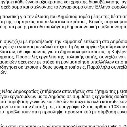
ατηγήσει κάθε έννοια αξιοκρατίας και χρηστής διακυβέρνησης, α
α σχεδιασμό και στέλνοντας το λογαριασμό στον Έλληνα φορολ
η πολιτική για την άλωση του Δημόσιου τομέα μέσω της θέσπισ
ταση της φάμπρικας του πελατειακού κράτους. Κοινός παρονομα
λικά η υπέρμετρη και αδικαιολόγητη δημοσιονομική επιβάρυνση τ
η συνεχίζει με προσήλωση την κομματική επέλαση στο Δημόσιο
ιλογή έχει έναν και μοναδικό στόχο: Τη δημιουργία εξαρτώμενων 
βάσεων, αδιαφορώντας για το δημοσιονομικό κόστος, η Κυβέρ
ατος. Προσφιλές εργαλείο της πολιτικής αυτής, συνεχίζει να εί
ργασιακών σχέσεων με στόχο τη μονιμοποίηση υπαλλήλων από 
δηγήσει σε τέτοιου είδους μονιμοποιήσεις. Παράλληλα συνεχίζε
μών.
ς Νέας Δημοκρατίας ζητήθηκαν απαντήσεις στο ζήτημα της μετ
ργου εργαζομένων με το Δημόσιο σε συμβάσεις εργασίας αορίσ
κατά παράβαση γενικών και ειδικών διατάξεων αλλά και κάθε κα
ή αντίκειται στην διάταξη της παραγράφου 8 του άρθρου 103 του
 που προβλέπουν ότι η πρόσληψη προσωπικού με σύμβαση εργα
είου στην παραπάνω Ερώτηση παραδέχεται την πρόσληψη 1.7