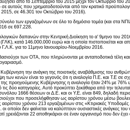
αυξήσει από το Σεπτέμβριο του 2015 μέχρι τον Οκτώβριο του 20
ώ σε αυτούς που χρηματοδοτούνται από τον κρατικό προϋπολογ
υ 2015, σε 46.301 τον Οκτώβριο του 2016).
σύνολο των εργαζομένων σε όλο το δημόσιο τομέα (και στα ΝΠ
016 σε 697.228.
λογικών δαπανών στην Κεντρική Διοίκηση το α’ 9μηνο του 201
(ΓΛΚ), κατά 146.000.000 ευρώ και η οποία πιστοποιείται και απ
 Γ.Λ.Κ. για το 11μηνο Ιανουαρίου-Νοεμβρίου 2016.
μβασιούχοι των ΟΤΑ, που πληρώνονται με ανταποδοτικά τέλη κ
ογαριασμό.
ι η Κυβέρνηση την ανάγκη της ποιοτικής αναβάθμισης του ανθρώ
 των κενών είναι το γεγονός ότι η αναλογία Π.Ε. και Τ.Ε σε σχ
ξεις της προηγούμενης Κυβέρνησης η αναλογία ήταν 24% με 76% 
πό τις δύο κατηγορίες. Αυτό προκύπτει ξεκάθαρα από την τελευτα
συνόλου 1666 θέσεων οι Δ.Ε. και οι Υ.Ε. είναι 849, δηλαδή περ
μβασιούχοι που προσελήφθησαν ως αορίστου χρόνου μέσω βουλε
 αορίστου χρόνου 213 εργαζομένων στις «Κτιριακές Υποδομές 
οι οποίοι δεν φαίνεται να καλύπτουν ουσιαστικές ανάγκες του 
ατί χρειάζονται 22 αποθηκάριοι σε έναν οργανισμό που δεν έχει