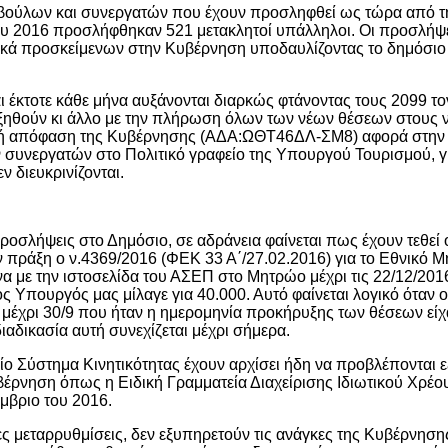
μβούλων και συνεργατών που έχουν προσληφθεί ως τώρα από τ
υ 2016 προσλήφθηκαν 521 μετακλητοί υπάλληλοι. Οι προσλήψε
ιτικά προσκείμενων στην Κυβέρνηση υποδαυλίζοντας το δημόσιο
 έκτοτε κάθε μήνα αυξάνονται διαρκώς φτάνοντας τους 2099 το
ξηθούν κι άλλο με την πλήρωση όλων των νέων θέσεων στους 
τική απόφαση της Κυβέρνησης (ΑΔΑ:ΩΘΤ46ΔΛ-ΣΜ8) αφορά στην
ν συνεργατών στο Πολιτικό γραφείο της Υπουργού Τουρισμού, γ
 διευκρινίζονται.
σλήψεις στο Δημόσιο, σε αδράνεια φαίνεται πως έχουν τεθεί ο
ην πράξη ο ν.4369/2016 (ΦΕΚ 33 Α΄/27.02.2016) για το Εθνικό 
α με την ιστοσελίδα του ΑΣΕΠ στο Μητρώο μέχρι τις 22/12/2016
ς Υπουργός μας μίλαγε για 40.000. Αυτό φαίνεται λογικό όταν ο
έχρι 30/9 που ήταν η ημερομηνία προκήρυξης των θέσεων είχ
ιαδικασία αυτή συνεχίζεται μέχρι σήμερα.
ο Σύστημα Κινητικότητας έχουν αρχίσει ήδη να προβλέπονται ε
ρνηση όπως η Ειδική Γραμματεία Διαχείρισης Ιδιωτικού Χρέου
έμβριο του 2016.
ες μεταρρυθμίσεις, δεν εξυπηρετούν τις ανάγκες της Κυβέρνηση