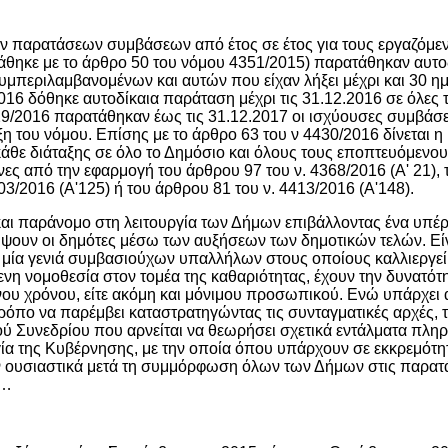
ών παρατάσεων συμβάσεων από έτος σε έτος για τους εργαζόμε
τάθηκε με το άρθρο 50 του νόμου 4351/2015) παρατάθηκαν αυτο
συμπεριλαμβανομένων και αυτών που είχαν λήξει μέχρι και 30 η
016 δόθηκε αυτοδίκαια παράταση μέχρι τις 31.12.2016 σε όλες τ
29/2016 παρατάθηκαν έως τις 31.12.2017 οι ισχύουσες συμβάσε
ρξη του νόμου. Επίσης με το άρθρο 63 του ν 4430/2016 δίνεται η
θε διάταξης σε όλο το Δημόσιο και όλους τους εποπτευόμενου
ς από την εφαρμογή του άρθρου 97 του ν. 4368/2016 (Α' 21), 
03/2016 (Α'125) ή του άρθρου 81 του ν. 4413/2016 (A'148).
και παράνομο στη λειτουργία των Δήμων επιβάλλοντας ένα υπέ
ύψουν οι δημότες μέσω των αυξήσεων των δημοτικών τελών. Εί
 μία γενιά συμβασιούχων υπαλλήλων στους οποίους καλλιεργεί
ενη νομοθεσία στον τομέα της καθαριότητας, έχουν την δυνατότ
ου χρόνου, είτε ακόμη και μόνιμου προσωπικού. Ενώ υπάρχει 
ρόπο να παρέμβει καταστρατηγώντας τις συνταγματικές αρχές, τ
ύ Συνεδρίου που αρνείται να θεωρήσει σχετικά εντάλματα πλη
γία της Κυβέρνησης, με την οποία όπου υπάρχουν σε εκκρεμότη
ν ουσιαστικά μετά τη συμμόρφωση όλων των Δήμων στις παρατ
ν…