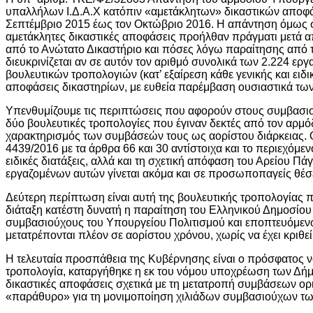
υπαλλήλων Ι.Δ.Α.Χ κατόπιν «αμετάκλητων» δικαστικών αποφ
Σεπτέμβριο 2015 έως τον Οκτώβριο 2016. Η απάντηση όμως σ
αμετάκλητες δικαστικές αποφάσεις προήλθαν πράγματι μετά απ
από το Ανώτατο Δικαστήριο και πόσες λόγω παραίτησης από τ
διευκρινίζεται αν σε αυτόν τον αριθμό συνολικά των 2.224 εργ
βουλευτικών τροπολογιών (κατ’ εξαίρεση κάθε γενικής και ει
αποφάσεις δικαστηρίων, με ευθεία παρέμβαση ουσιαστικά των
Υπενθυμίζουμε τις περιπτώσεις που αφορούν στους συμβασιο
δύο βουλευτικές τροπολογίες που έγιναν δεκτές από τον αρ
χαρακτηρισμός των συμβάσεών τους ως αορίστου διάρκειας. 
4439/2016 με τα άρθρα 66 και 30 αντίστοιχα και το περιεχόμενο
ειδικές διατάξεις, αλλά και τη σχετική απόφαση του Αρείου 
εργαζομένων αυτών γίνεται ακόμα και σε προσωποπαγείς θέσε
Δεύτερη περίπτωση είναι αυτή της βουλευτικής τροπολογίας 
διάταξη κατέστη δυνατή η παραίτηση του Ελληνικού Δημοσίου
συμβασιούχους του Υπουργείου Πολιτισμού και εποπτευόμενω
μετατρέπονται πλέον σε αορίστου χρόνου, χωρίς να έχει κριθεί 
Η τελευταία προσπάθεια της Κυβέρνησης είναι ο πρόσφατος ν
τροπολογία, καταργήθηκε η εκ του νόμου υποχρέωση των Δήμ
δικαστικές αποφάσεις σχετικά με τη μετατροπή συμβάσεων ορι
«παράθυρο» για τη μονιμοποίηση χιλιάδων συμβασιούχων τ