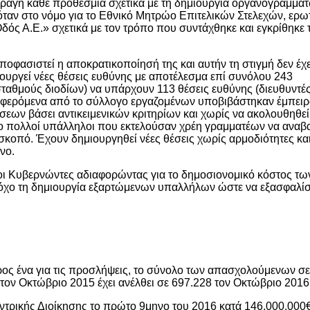
πραγη κάθε προθεσμία σχετικά με τη δημιουργία οργανογραμμά
αν στο νόμο για το Εθνικό Μητρώο Επιτελικών Στελεχών, ερω
Οδός Α.Ε.» σχετικά με τον τρόπο που συντάχθηκε και εγκρίθηκε 
 αποφασιστεί η αποκρατικοποίησή της και αυτήν τη στιγμή δεν έχε
ουργεί νέες θέσεις ευθύνης με αποτέλεσμα επί συνόλου 243
σταθμούς διοδίων) να υπάρχουν 113 θέσεις ευθύνης (διευθυντές
ναφερόμενα από το σύλλογο εργαζομένων υποβιβάστηκαν έμπει
ίσεων βάσει αντικειμενικών κριτηρίων και χωρίς να ακολουθηθεί
νο πολλοί υπάλληλοι που εκτελούσαν χρέη γραμματέων να αναβα
σκοπό. Έχουν δημιουργηθεί νέες θέσεις χωρίς αρμοδιότητες και
νο.
οι Κυβερνώντες αδιαφορώντας για το δημοσιονομικό κόστος τω
τόχο τη δημιουργία εξαρτώμενων υπαλλήλων ώστε να εξασφαλί
προς ένα για τις προσλήψεις, το σύνολο των απασχολούμενων σε
τον Οκτώβριο 2015 έχει ανέλθει σε 697.228 τον Οκτώβριο 2016
ντρικής Διοίκησης το πρώτο 9μηνο του 2016 κατά 146.000.000