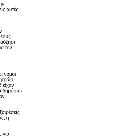
ην
ις αυτές
ν
νέους
 αύξηση
ια την
ι νόμοι
Μητρώο
 είχαν
ι δημόσιοι
αν
ξαιρέσεις
ς, η
ς για