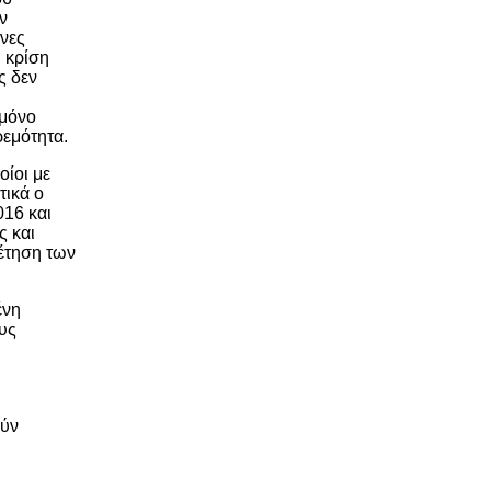
ν
νες
 κρίση
ς δεν
 μόνο
ρεμότητα.
ίοι με
τικά ο
016 και
ς και
θέτηση των
ένη
υς
ούν