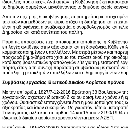
ιδιοτελείς πρακτικές». Αντί αυτών, η Κυβέρνηση έχει καταστρ
το δημόσιο συμφέρον, μεγεθύνοντας το δημόσιο χωρίς κανέν
Από την αρχή της διακυβέρνησης παρατηρείται μια στοχευμέν
τακτικών και μεθόδων με κύριο στόχο τη διατήρηση και επέκ
είναι η αδιαφάνεια, η αναξιοκρατία, ο ανορθολογισμός και τε
Δημοσίου και κατά συνέπεια του πολίτη.
Παρά τις υποσχέσεις περί αποκομματικοποίησης, η Κυβέρνησ
επιλογές αντίθετες στην αξιοκρατία και τη διαφάνεια. Κάθε επ
κομματικοποιημένων υπαλλήλων. Με σειρά μέτρων και παρεμ
προχωρά βήμα-βήμα στο χτίσιμο του πελατειακού της οικοδομήμ
κατάθεση βουλευτικών τροπολογιών είτε για τη μετατροπή ε
πόρτα, είτε για τη συνεχή παράταση συμβάσεων με σκοπό να ο
πρόσληψη μετακλητών υπαλλήλων και η δημιουργία νέων δο
Συμβάσεις εργασίας Ιδιωτικού Δικαίου Αορίστου Χρόνου
Με την υπ’ αριθμ. 1827/7-12-2016 Ερώτηση 33 Βουλευτών τη
εργασιακών σχέσεων ιδιωτικού δικαίου ορισμένου χρόνου ή έ
χρόνου. Ουσιαστικά επιτυγχάνεται έτσι η μονιμοποίηση τους 
αξιοκρατίας και ίσων ευκαιριών. Ως γνωστόν, τέτοια μετατροπ
Συντάγματος αλλά και στα άρθρα 14 και 15 του ν.2190/1994
ιδιωτικού δικαίου αορίστου χρόνου γίνεται μέσω ΑΣΕΠ.
Η υπ΄ αριθμ. ΤΚΕ/Φ2/32803 Απάντηση του αρμόδιου Υπουργ