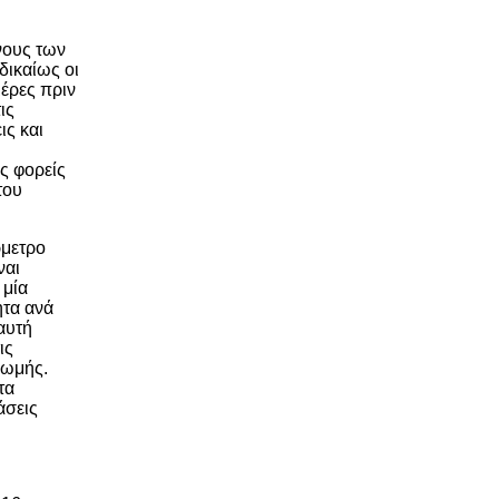
νους των
δικαίως οι
μέρες πριν
ις
ις και
ς φορείς
του
ρμετρο
ναι
 μία
ητα ανά
αυτή
ις
ρωμής.
τα
άσεις