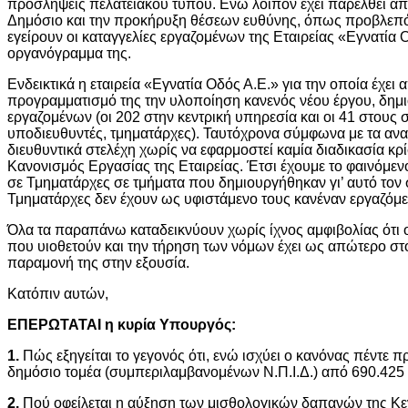
προσλήψεις πελατειακού τύπου. Ενώ λοιπόν έχει παρέλθει ά
Δημόσιο και την προκήρυξη θέσεων ευθύνης, όπως προβλεπότ
εγείρουν οι καταγγελίες εργαζομένων της Εταιρείας «Εγνατία 
οργανόγραμμα της.
Ενδεικτικά η εταιρεία «Εγνατία Οδός Α.Ε.» για την οποία έχει
προγραμματισμό της την υλοποίηση κανενός νέου έργου, δημι
εργαζομένων (οι 202 στην κεντρική υπηρεσία και οι 41 στους 
υποδιευθυντές, τμηματάρχες). Ταυτόχρονα σύμφωνα με τα α
διευθυντικά στελέχη χωρίς να εφαρμοστεί καμία διαδικασία κρ
Κανονισμός Εργασίας της Εταιρείας. Έτσι έχουμε το φαινόμε
σε Τμηματάρχες σε τμήματα που δημιουργήθηκαν γι’ αυτό τον 
Τμηματάρχες δεν έχουν ως υφιστάμενο τους κανέναν εργαζόμε
Όλα τα παραπάνω καταδεικνύουν χωρίς ίχνος αμφιβολίας ότι 
που υιοθετούν και την τήρηση των νόμων έχει ως απώτερο σ
παραμονή της στην εξουσία.
Κατόπιν αυτών,
ΕΠΕΡΩΤΑΤΑΙ η κυρία Υπουργός:
1.
Πώς εξηγείται το γεγονός ότι, ενώ ισχύει ο κανόνας πέντε 
δημόσιο τομέα (συμπεριλαμβανομένων Ν.Π.Ι.Δ.) από 690.425 
2.
Πού οφείλεται η αύξηση των μισθολογικών δαπανών της Κε