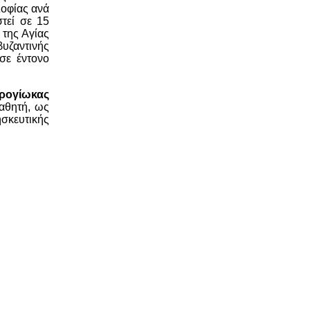
Σοφίας ανά
τεί σε 15
 της Αγίας
βυζαντινής
σε έντονο
ρογίωκας
μαθητή, ως
ησκευτικής