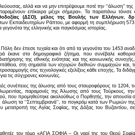
εύουσας, αλλά και να μην επιτρέψουμε ποτέ την ‘‘άλωση’’ της
ς παραμένουν επίκαιρα μέχρι σήμερα». Τα παραπάνω τόνισε
ρθοδοξίας (ΔΣΟ), μέλος της Βουλής των Ελλήνων, δρ
ς των Εκπαιδευτηρίων Ράπτου, με αφορμή τη συμπλήρωση 573
γεγονότα της ελληνικής και παγκόσμιας ιστορίας.
Πόλη δεν έπεσε τυχαία και ότι από τα γεγονότα του 1453 αναδ
ορά έκανε στο δημογραφικό ζήτημα, που συνέβαλε καθορισ
ιατήρησης της εθνικής ενότητας και της κοινωνικής συνοχής
πάθεια, στη σημασία των ισχυρών διεθνών συμμαχιών και, τ
ροσαρμογής στις τεχνολογικές εξελίξεις κάθε εποχής. Τα διδάγ
για τις σύγχρονες κοινωνίες.
κές συνέπειες της άλωσης από τους σταυροφόρους το 1204, τις
λωρεντίας, παραμονές της Άλωσης από τους Τούρκους, την
νού, που προμηθεύτηκε ακολούθως ο Πορθητής, την απουσία 
Γ´ άλωση τα ‘‘Σεπτεμβριανά’’, το πογκρόμ κατά των Ρωμιών τη
 μετατροπή της Αγίας Σοφίας, της Δόξας του Βυζαντίου, σε
θητές τον τόμο «ΑΓΙΑ ΣΟΦΙΑ – Οι ναοί της του Θεού Σοφία