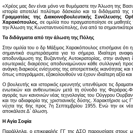
«Χρέος μας δεν είναι μόνο να θυμόμαστε την Άλωση της Βασιλ
ιστορία αποτελεί πολύτιμο δάσκαλο και τα διδάγματά τη
Γραμματέας της Διακοινοβουλευτικής Συνέλευσης Ο
Χαρακόπουλος
, σε ομιλία που πραγματοποίησε σε μαθητέ
την Άλωση της Κωνσταντινούπολης, ένα από τα σημαντικότερα 
Τα διδάγματα από την άλωση της Πόλης
Στην ομιλία του ο δρ Μάξιμος Χαρακόπουλος επισήμανε ότι η 
σημαντικά συμπεράσματα για το σήμερα. Ιδιαίτερη αναφ
αποδυνάμωση της Βυζαντινής Αυτοκρατορίας, στην ανάγκη δ
εσωτερικές διαιρέσεις αποδυναμώνουν κάθε συλλογική προσ
ανάγκη διαρκούς ενίσχυσης της αποτρεπτικής ικανότητας και π
όπως υπογράμμισε, εξακολουθούν να έχουν ιδιαίτερη αξία και 
Ο βουλευτής και ιστορικός ερευνητής υπενθύμισε τις δραματι
ενωτικών και ανθενωτικών μετά τη σύνοδο της Φεράρας-Φ
αγοράς των κανονιών νέας τεχνολογίας του Ούγγρου Ουρβα
και την αδιαφορία της χριστιανικής δύσης. Χαρακτήρισε ως 
νύχτα της 6ης προς 7η Σεπτεμβρίου 1955. Ενώ την εκ νέου
αποκάλεσε Δ´ άλωση.
Η Αγία Σοφία
Παράλληλα, ο επικεφαλής ΓΓ της ΔΣΟ παρουσίασε στους μα