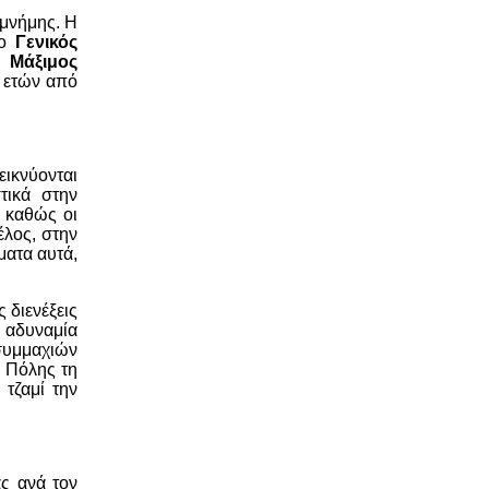
 μνήμης. Η
 ο
Γενικός
 Μάξιμος
 ετών από
εικνύονται
τικά στην
, καθώς οι
έλος, στην
ματα αυτά,
 διενέξεις
 αδυναμία
συμμαχιών
ς Πόλης τη
 τζαμί την
ς ανά τον