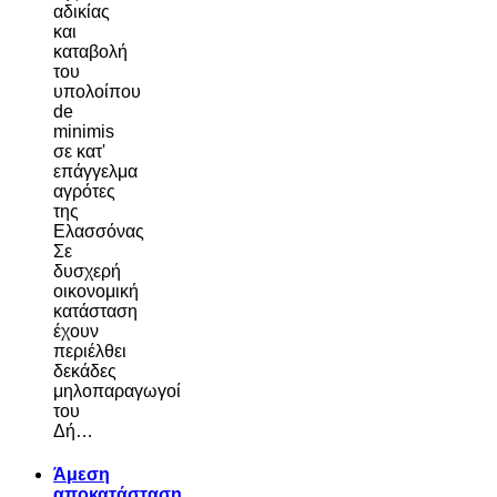
αδικίας
και
καταβολή
του
υπολοίπου
de
minimis
σε κατ'
επάγγελμα
αγρότες
της
Ελασσόνας
Σε
δυσχερή
οικονομική
κατάσταση
έχουν
περιέλθει
δεκάδες
μηλοπαραγωγοί
του
Δή…
Άμεση
αποκατάσταση