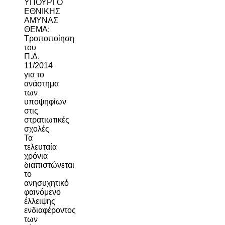
ΥΠΟΥΡΓΟ
ΕΘΝΙΚΗΣ
ΑΜΥΝΑΣ
ΘΕΜΑ:
Τροποποίηση
του
Π.Δ.
11/2014
για το
ανάστημα
των
υποψηφίων
στις
στρατιωτικές
σχολές
Τα
τελευταία
χρόνια
διαπιστώνεται
το
ανησυχητικό
φαινόμενο
έλλειψης
ενδιαφέροντος
των