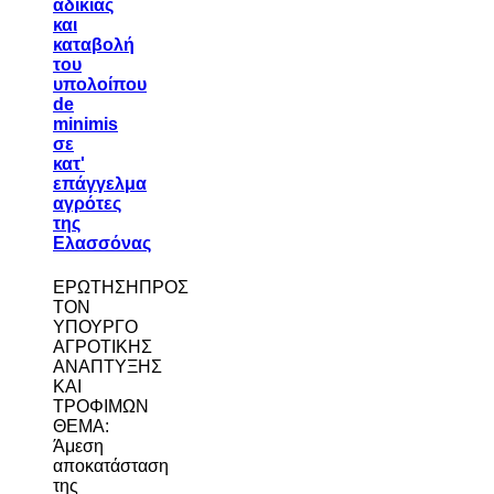
αδικίας
και
καταβολή
του
υπολοίπου
de
minimis
σε
κατ'
επάγγελμα
αγρότες
της
Ελασσόνας
ΕΡΩΤΗΣΗΠΡΟΣ
ΤΟΝ
ΥΠΟΥΡΓΟ
ΑΓΡΟΤΙΚΗΣ
ΑΝΑΠΤΥΞΗΣ
ΚΑΙ
ΤΡΟΦΙΜΩΝ
ΘΕΜΑ:
Άμεση
αποκατάσταση
της