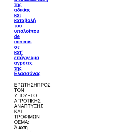
της
αδικίας
και
καταβολή
του
υπολοίπου
de
minimis
σε
κατ'
επάγγελμα
αγρότες
της
Ελασσόνας
ΕΡΩΤΗΣΗΠΡΟΣ
ΤΟΝ
ΥΠΟΥΡΓΟ
ΑΓΡΟΤΙΚΗΣ
ΑΝΑΠΤΥΞΗΣ
ΚΑΙ
ΤΡΟΦΙΜΩΝ
ΘΕΜΑ:
Άμεση