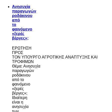
Ανησυχία
παραγωγών
ροδάκινου
από
το
φαινόμενο
«ξερές
βέργες»;
ΕΡΩΤΗΣΗ
ΠΡΟΣ
ΤΟΝ ΥΠΟΥΡΓΟ ΑΓΡΟΤΙΚΗΣ ΑΝΑΠΤΥΞΗΣ ΚΑΙ
ΤΡΟΦΙΜΩΝ
Θέμα: Ανησυχία
παραγωγών
ροδάκινου
από το
φαινόμενο
«ξερές
βέργες»;
Ιδιαίτερη
είναι η
ανησυχία
των