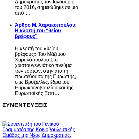
Δημοκρατίας τον Ιανουάριο
του 2016, σημειώθηκε σε μια
από τ…
Άρθρο Μ. Χαρακόπουλου:
Η κλοπή του “θείου
βρέφους”
Η κλοπή του «θείου
βρέφους» Του Μάξιμου
Χαρακόπουλου Στο
χριστουγεννιάτικο πνεύμα
των εορτών, στην άτυπη
πρωτεύουσα της Ευρώπης,
στις Βρυξέλλες, έδρα του
Ευρωκοινοβουλίου και της
Ευρωπαϊκής Επιτ…
ΣΥΝΕΝΤΕΥΞΕΙΣ