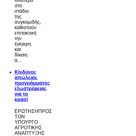
ιδιαίτερα
στο
στάδιο
της
συγκομιδής,
καθιστούν
επιτακτική
την
έγκαιρη
και
δίκαιη
α…
Κίνδυνος
απώλειας
προγράμματος
εξωστρέφειας
για το
κρασί
ΕΡΩΤΗΣΗΠΡΟΣ
ΤΟΝ
ΥΠΟΥΡΓΟ
ΑΓΡΟΤΙΚΗΣ
ΑΝΑΠΤΥΞΗΣ