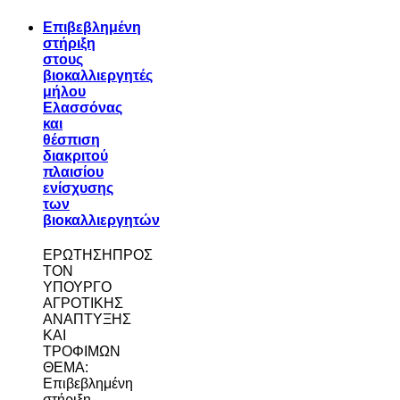
Επιβεβλημένη
στήριξη
στους
βιοκαλλιεργητές
μήλου
Ελασσόνας
και
θέσπιση
διακριτού
πλαισίου
ενίσχυσης
των
βιοκαλλιεργητών
ΕΡΩΤΗΣΗΠΡΟΣ
ΤΟΝ
ΥΠΟΥΡΓΟ
ΑΓΡΟΤΙΚΗΣ
ΑΝΑΠΤΥΞΗΣ
ΚΑΙ
ΤΡΟΦΙΜΩΝ
ΘΕΜΑ:
Επιβεβλημένη
στήριξη