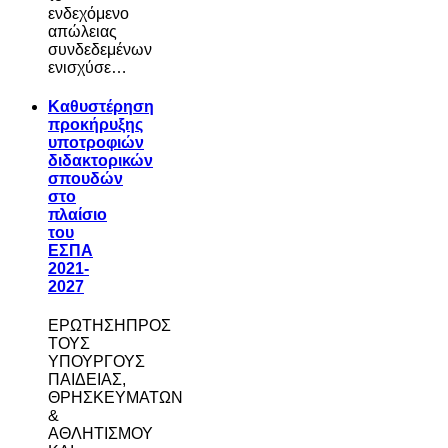
ενδεχόμενο
απώλειας
συνδεδεμένων
ενισχύσε…
Καθυστέρηση
προκήρυξης
υποτροφιών
διδακτορικών
σπουδών
στο
πλαίσιο
του
ΕΣΠΑ
2021-
2027
ΕΡΩΤΗΣΗΠΡΟΣ
ΤΟΥΣ
ΥΠΟΥΡΓΟΥΣ
ΠΑΙΔΕΙΑΣ,
ΘΡΗΣΚΕΥΜΑΤΩΝ
&
ΑΘΛΗΤΙΣΜΟΥ