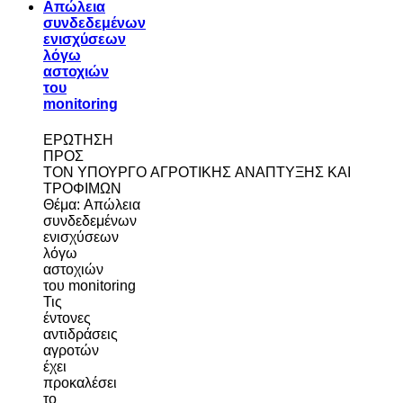
Απώλεια
συνδεδεμένων
ενισχύσεων
λόγω
αστοχιών
του
monitoring
ΕΡΩΤΗΣΗ
ΠΡΟΣ
ΤΟΝ ΥΠΟΥΡΓΟ ΑΓΡΟΤΙΚΗΣ ΑΝΑΠΤΥΞΗΣ ΚΑΙ
ΤΡΟΦΙΜΩΝ
Θέμα: Απώλεια
συνδεδεμένων
ενισχύσεων
λόγω
αστοχιών
του monitoring
Τις
έντονες
αντιδράσεις
αγροτών
έχει
προκαλέσει
το