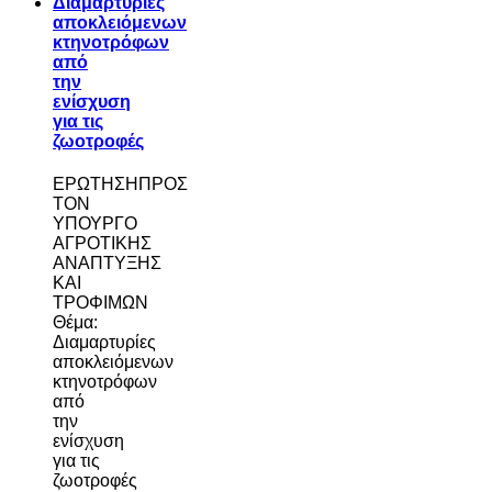
Διαμαρτυρίες
αποκλειόμενων
κτηνοτρόφων
από
την
ενίσχυση
για τις
ζωοτροφές
ΕΡΩΤΗΣΗΠΡΟΣ
ΤΟΝ
ΥΠΟΥΡΓΟ
ΑΓΡΟΤΙΚΗΣ
ΑΝΑΠΤΥΞΗΣ
ΚΑΙ
ΤΡΟΦΙΜΩΝ
Θέμα:
Διαμαρτυρίες
αποκλειόμενων
κτηνοτρόφων
από
την
ενίσχυση
για τις
ζωοτροφές