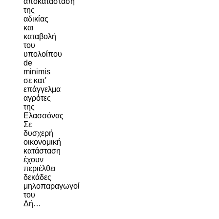
αποκατάσταση
της
αδικίας
και
καταβολή
του
υπολοίπου
de
minimis
σε κατ'
επάγγελμα
αγρότες
της
Ελασσόνας
Σε
δυσχερή
οικονομική
κατάσταση
έχουν
περιέλθει
δεκάδες
μηλοπαραγωγοί
του
Δή…